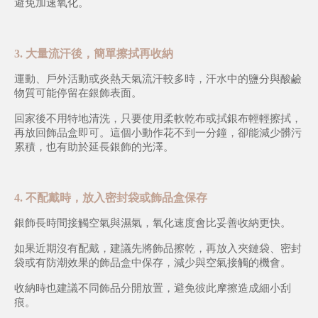
避免加速氧化。
3. 大量流汗後，簡單擦拭再收納
運動、戶外活動或炎熱天氣流汗較多時，汗水中的鹽分與酸鹼
物質可能停留在銀飾表面。
回家後不用特地清洗，只要使用柔軟乾布或拭銀布輕輕擦拭，
再放回飾品盒即可。這個小動作花不到一分鐘，卻能減少髒污
累積，也有助於延長銀飾的光澤。
4. 不配戴時，放入密封袋或飾品盒保存
銀飾長時間接觸空氣與濕氣，氧化速度會比妥善收納更快。
如果近期沒有配戴，建議先將飾品擦乾，再放入夾鏈袋、密封
袋或有防潮效果的飾品盒中保存，減少與空氣接觸的機會。
收納時也建議不同飾品分開放置，避免彼此摩擦造成細小刮
痕。