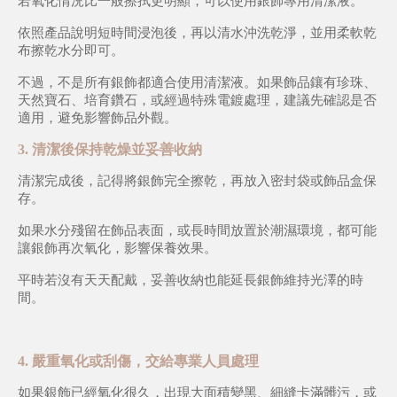
若氧化情況比一般擦拭更明顯，可以使用銀飾專用清潔液。
依照產品說明短時間浸泡後，再以清水沖洗乾淨，並用柔軟乾
布擦乾水分即可。
不過，不是所有銀飾都適合使用清潔液。如果飾品鑲有珍珠、
天然寶石、培育鑽石，或經過特殊電鍍處理，建議先確認是否
適用，避免影響飾品外觀。
3. 清潔後保持乾燥並妥善收納
清潔完成後，記得將銀飾完全擦乾，再放入密封袋或飾品盒保
存。
如果水分殘留在飾品表面，或長時間放置於潮濕環境，都可能
讓銀飾再次氧化，影響保養效果。
平時若沒有天天配戴，妥善收納也能延長銀飾維持光澤的時
間。
4. 嚴重氧化或刮傷，交給專業人員處理
如果銀飾已經氧化很久，出現大面積變黑、細縫卡滿髒污，或