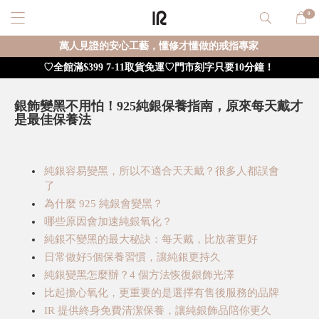
0
萬人見證的安心工藝，懂修才懂做的戒指專家
♡全館滿$399 7-11取貨免運♡門市刻字只要10分鐘！
銀飾變黑不用怕！925純銀保養指南，原來每天戴才
是最佳保養法
純銀容易變黑，所以不適合天天戴？很多人都誤會
了
為什麼 925 純銀會變黑？
哪些原因會加速純銀氧化？
純銀不變黑的最大秘訣：每天戴，比放著更好
日常做好5個保養習慣，讓純銀更持久
純銀變黑怎麼辦？4 個方法恢復銀飾光澤
比起擔心氧化，更重要的是選擇有售後服務的品牌
IR 提供終身免費清潔保養，讓純銀飾品陪你更久