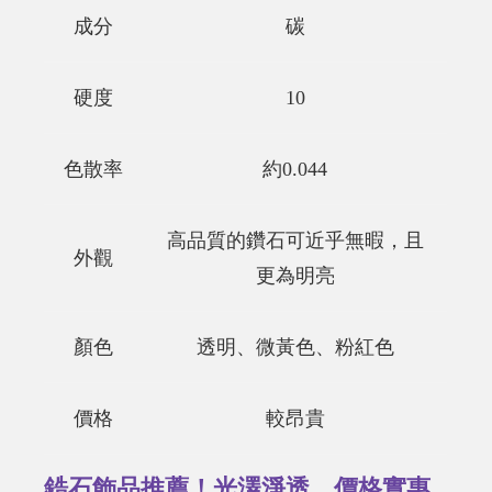
成分
碳
硬度
10
色散率
約0.044
高品質的鑽石可近乎無暇，且
外觀
更為明亮
顏色
透明、微黃色、粉紅色
價格
較昂貴
鋯石飾品推薦！光澤淨透，價格實惠