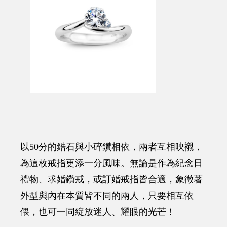
以50分的鋯石與小碎鑽相依，兩者互相映襯，
為這枚戒指更添一分風味。無論是作為紀念日
禮物、求婚鑽戒，或訂婚戒指皆合適，象徵著
外型與內在本質皆不同的兩人，只要相互依
偎，也可一同綻放迷人、耀眼的光芒！