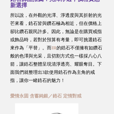
新選擇
所以說，在外觀的光澤、淨透度與其折射的光
芒來看，鋯石皆與鑽石極為相近，但在價格上
卻比鑽石親民許多。因此，無論是在購買戒指
或飾品時，若對於預算有考量，即可挑選鋯石
來作為「平替」。而
IR
的鋯石不僅擁有如鑽石
般的色澤與光采，且切割方式也一樣採八心八
箭，讓鋯石整體呈現清淨透亮、耀眼奪目。下
面我們就整理出3款使用鋯石作為主角的戒
指，讓你一睹鋯石的魅力！
愛情永固 含蓄純銀／鋯石 定情對戒