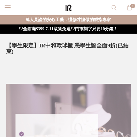
0
萬人見證的安心工藝，懂修才懂做的戒指專家
♡全館滿$399 7-11取貨免運♡門市刻字只要10分鐘！
【學生限定】IR中和環球櫃 憑學生證全面9折(已結
束)