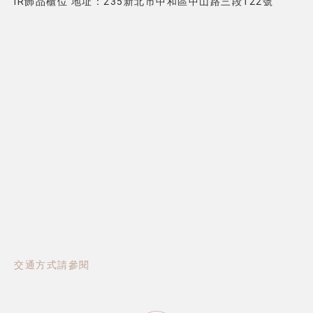
IR飾品櫃位 地址：235新北市中和區中山路三段122號
交通方式請參閱