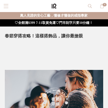
0
萬人見證的安心工藝，懂修才懂做的戒指專家
♡全館滿$399 7-11取貨免運♡門市刻字只要10分鐘！
春節穿搭攻略！這樣搭飾品，讓你最搶眼