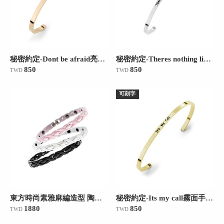
秘密約定-Dont be afraid亮面手鍊/對鍊 刻字西德鋼飾品 伴娘閨密紀念禮物
秘密約定-Theres nothing like you&me霧面手鍊/對鍊 刻字西德鋼飾品 伴娘閨密紀念禮物
850
850
TWD
TWD
可刻字
東方時尚素雅麻編造型 陶瓷 女款手環/手鍊
秘密約定-Its my call霧面手鍊/對鍊 刻字西德鋼飾品 伴娘閨密紀念禮物
1880
850
TWD
TWD