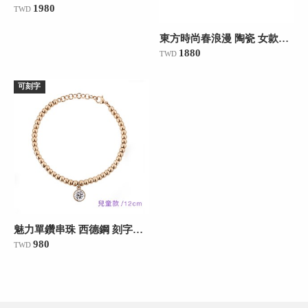
1980
TWD
東方時尚春浪漫 陶瓷 女款手環/手鍊
1880
TWD
可刻字
魅力單鑽串珠 西德鋼 刻字閨密紀念手鍊/對鍊兒童款12cm
980
TWD