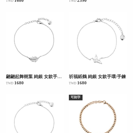
1680
2390
TWD
TWD
翩翩起舞樹葉 純銀 女款手環/手鍊
祈福紙鶴 純銀 女款手環/手鍊
1680
1680
TWD
TWD
可刻字