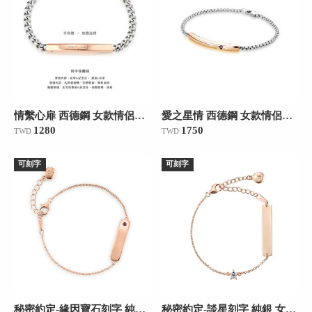
情繫心扉 西德鋼 女款情侶手鍊/手環
愛之星情 西德鋼 女款情侶手鍊/手環
重新篩選
確定
1280
1750
TWD
TWD
可刻字
可刻字
秘密約定-緣因寶石刻字 純銀 女款手環/手鍊
秘密約定-談星刻字 純銀 女款手環/手鍊