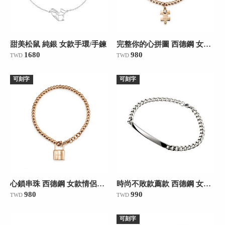
甜美松鼠 純銀 女款手環/手鍊
完整你的心拼圖 西德鋼 女款情侶手鍊/手環
1680
980
TWD
TWD
可刻字
可刻字
心鎖串珠 西德鋼 女款情侶手鍊/手環
時尚不敗款薦款 西德鋼 女款情侶手鍊/手環
980
990
TWD
TWD
可刻字