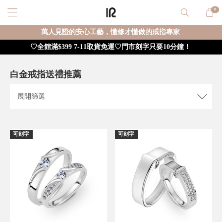
0
萬人見證的安心工藝，懂修才懂做的戒指專家
♡全館滿$399 7-11取貨免運♡門市刻字只要10分鐘！
白金戒指送禮推薦
展開
篩選
可刻字
可刻字
重新篩選
確定