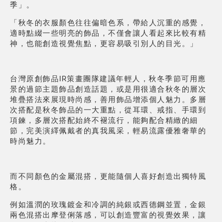
季」。
「秋冬的衣服顏色往往偏暗色系，帶給人沉重的感覺，
適時點綴一些明亮的飾品，
不僅會讓人看起來比較有精
神，也能創造視覺焦點，更容易吸引別人的目光。」
台灣原創飾品IR策畫團隊建議年輕人，秋冬季節可用應
景的過節主題飾品創造話題，或是用很適合秋冬的層次
堆疊搭法來展現時尚感，
善用飾品增添個人魅力。
多層
次搭配是秋冬飾品的一大重點，從耳環、戒指、手環到
項鍊，
多層次搭配始終不褪流行，能夠配合精緻的細
節，完美演繹佩戴者的真我風采，輕易流露優雅奢華的
時尚魅力。
而不同顏色的金屬混搭，更能隨個人喜好創造出獨特風
格。
例如溫潤的玫瑰鍍金和冷調的純銀或西德鋼並置，金銀
兩色混搭出摩登俐落感，可以創造豐富的視覺效果，讓