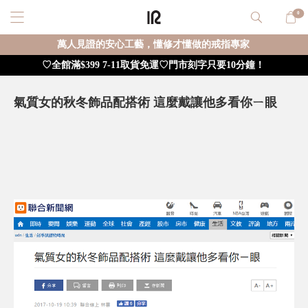
0
萬人見證的安心工藝，懂修才懂做的戒指專家
♡全館滿$399 7-11取貨免運♡門市刻字只要10分鐘！
氣質女的秋冬飾品配搭術 這麼戴讓他多看你ㄧ眼