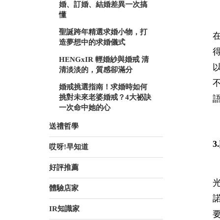
婚、訂婚、結婚差異一次搞
懂
聖誕跨年精選求婚小物，打
造夢想中的求婚儀式
HENGxIR 輕婚紗與婚戒 清
清淡淡的，質感卻滿分
婚戒挑選指南！求婚時如何
挑對未來老婆婚戒？4大祕訣
一次命中她的心
送禮哲學
哎呀!早知道
好評推薦
體驗店家
IR知識家