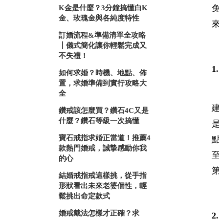
K金是什麼？3分鐘搞懂白K
金、玫瑰金與各純度特性
訂婚流程&準備清單全攻略
┃儀式簡化讓你輕鬆完成又
不失禮！
如何求婚？時機、地點、佈
置，求婚準備到實行攻略大
全
鑽戒該怎麼買？鑽石4C又是
什麼？鑽石等級一次搞懂
寶石戒指求婚正當道！推薦4
款熱門婚戒，誠摯感動你我
的心
結婚戒指戒這樣挑，從手指
形狀看出未來老婆個性，輕
鬆挑出命定款式
婚戒戴法怎樣才正確？求