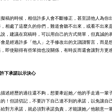
在擬稿的時候，相信許多人會不斷修正，甚至請他人為你
得，相處了這麼久的你們，難道會聽不出來，或看不出來是
以說，建議在寫稿時，可以用自己的方式簡單，但真誠的
不會是經過許多「他人」之手修改出的文謅謅誓言，而是
語，即使顯得有些笨拙也沒關係，有時反而還會讓對方更
3.許下承諾以示決心
光描述經歷的過往還不夠，想要牽起她／他的手走過一輩
諾的！但請切記，不要許下自己達不到的承諾，以免讓自
要給對方承諾，就必須對承諾負責，才能讓她／他願意一