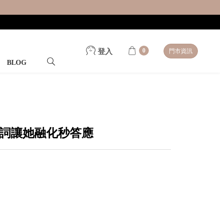
0
登入
門市資訊
BLOG
詞讓她融化秒答應