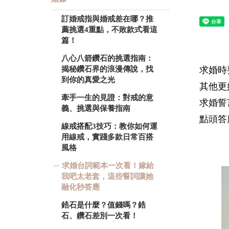
訂婚戒指與婚戒差在哪？推
薦挑選4重點，不敗款式看這
篇！
八心八箭鑽石的挑選指南：
求婚時
揭秘鑽石界的浪漫傳說，找
到你的真愛之光
其他更
牽手一生的見證：對戒的意
求婚誓
義、挑選與保養指南
點頭答
線戒搭配3技巧：教你如何運
用線戒，實踐多款日常百搭
風格
求婚台詞範本一次看！嫁給
我吧太老套，這些誓詞讓她
融化秒答應
鋯石是什麼？值錢嗎？鋯
石、鑽石差別一次看！