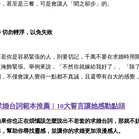
餐，甚至是三餐，可是會讓人「聞之卻步」的。
💣 切勿輕浮，以免失敗
而若你是容易緊張的人，則要切記，千萬不要在求婚時用
來掩飾緊張。舉例來說，「不然你就嫁給我好了」、「除
詞，不僅會讓人覺得一點都不真誠，且還帶有自大的感覺
求婚台詞範本推薦︱10大誓言讓她感動點頭
如果你也正在煩惱該怎麼說出不老套的求婚台詞，那就不妨
本，幫助你尋找靈感，並讓你的求婚更加浪漫感人。