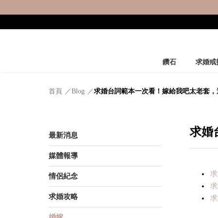
鑽石
求婚戒
首頁
Blog
求婚台詞範本一次看！嫁給我吧太老套，
求婚
最新消息
媒體報導
求
情侶紀念
求
求婚攻略
求
婚嫁