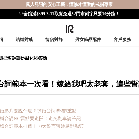
萬人見證的安心工藝，懂修才懂做的戒指專家
♡全館滿$399 7-11取貨免運♡門市刻字只要10分鐘！
指
結婚對戒
情侶對飾
男女飾品配件
客戶服務
這些誓詞讓她融化秒答應
台詞範本一次看！嫁給我吧太老套，這些誓
婚影片要說什麼？求婚台詞準備3重點
婚台詞NG雷點要避開！避免翻車請筆記
婚台詞範本推薦︱10大誓言讓她感動點頭