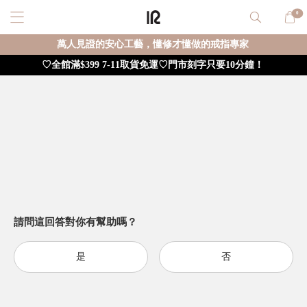
0
萬人見證的安心工藝，懂修才懂做的戒指專家
♡全館滿$399 7-11取貨免運♡門市刻字只要10分鐘！
請問這回答對你有幫助嗎？
是
否