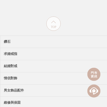
TOP
鑽石
求婚戒指
結婚對戒
情侶對飾
男女飾品配件
維修與保固