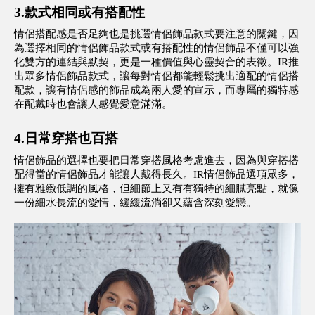
3.款式相同或有搭配性
情侶搭配感是否足夠也是挑選情侶飾品款式要注意的關鍵，因
為選擇相同的情侶飾品款式或有搭配性的情侶飾品不僅可以強
化雙方的連結與默契，更是一種價值與心靈契合的表徵。IR推
出眾多情侶飾品款式，讓每對情侶都能輕鬆挑出適配的情侶搭
配款，讓有情侶感的飾品成為兩人愛的宣示，而專屬的獨特感
在配戴時也會讓人感覺愛意滿滿。
4.日常穿搭也百搭
情侶飾品的選擇也要把日常穿搭風格考慮進去，因為與穿搭搭
配得當的情侶飾品才能讓人戴得長久。IR情侶飾品選項眾多，
擁有雅緻低調的風格，但細節上又有有獨特的細膩亮點，就像
一份細水長流的愛情，緩緩流淌卻又蘊含深刻愛戀。