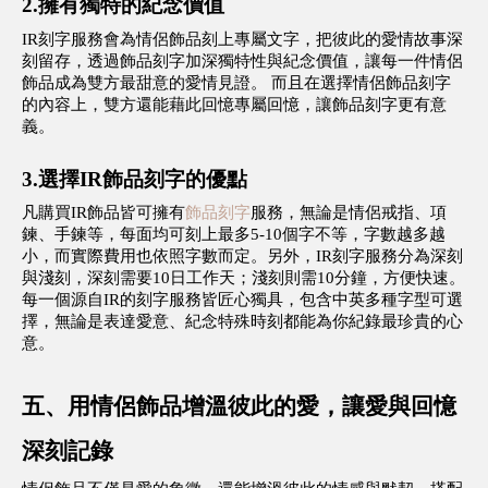
2.擁有獨特的紀念價值
IR刻字服務會為情侶飾品刻上專屬文字，把彼此的愛情故事深
刻留存，透過飾品刻字加深獨特性與紀念價值，讓每一件情侶
飾品成為雙方最甜意的愛情見證。 而且在選擇情侶飾品刻字
的內容上，雙方還能藉此回憶專屬回憶，讓飾品刻字更有意
義。
3.選擇IR飾品刻字的優點
凡購買IR飾品皆可擁有
飾品刻字
服務，無論是情侶戒指、項
鍊、手鍊等，每面均可刻上最多5-10個字不等，字數越多越
小，而實際費用也依照字數而定。另外，IR刻字服務分為深刻
與淺刻，深刻需要10日工作天；淺刻則需10分鐘，方便快速。
每一個源自IR的刻字服務皆匠心獨具，包含中英多種字型可選
擇，無論是表達愛意、紀念特殊時刻都能為你紀錄最珍貴的心
意。
五、用情侶飾品增溫彼此的愛，讓愛與回憶
深刻記錄