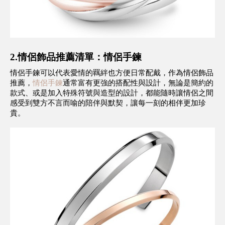
2.情侶飾品推薦清單：情侶手鍊
情侶手鍊可以代表愛情的羈絆也方便日常配戴，作為情侶飾品
推薦，
情侶手鍊
通常富有更強的搭配性與設計，無論是簡約的
款式、或是加入特殊符號與造型的設計，都能隨時讓情侶之間
感受到雙方不言而喻的陪伴與默契，讓每一刻的相伴更加珍
貴。