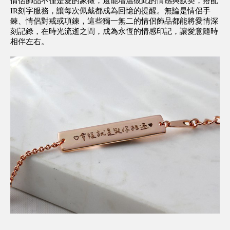
情侶飾品不僅是愛的象徵，還能增溫彼此的情感與默契，搭配
IR刻字服務，讓每次佩戴都成為回憶的提醒。無論是情侶手
鍊、情侶對戒或項鍊，這些獨一無二的情侶飾品都能將愛情深
刻記錄，在時光流逝之間，成為永恆的情感印記，讓愛意隨時
相伴左右。