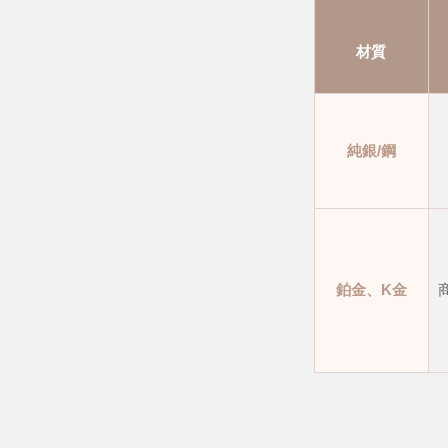
材質
純銀/鋼
鉑金、K金