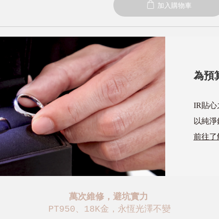
加入購物車
為預
IR貼
以純淨
前往了
萬次維修，避坑實力
PT950、18K金，永恆光澤不變