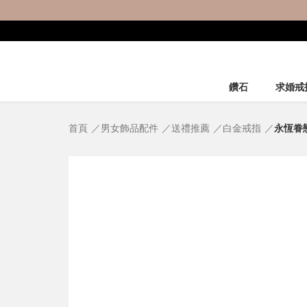
鑽石
求婚戒
首頁
男女飾品配件
送禮推薦
白金戒指
永恆眷