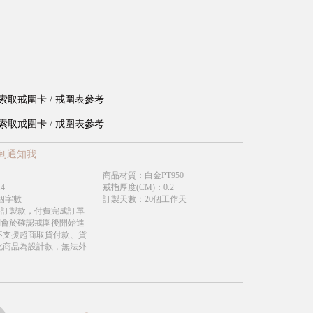
索取戒圍卡
/
戒圍表參考
索取戒圍卡
/
戒圍表參考
到通知我
商品材質
：
白金PT950
.4
戒指厚度(CM)
：
0.2
個字數
訂製天數
：
20個工作天
為訂製款，付費完成訂單
們會於確認戒圍後開始進
不支援超商取貨付款、貨
此商品為設計款，無法外