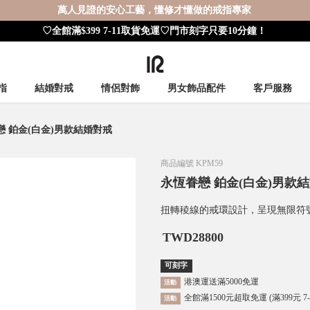
萬人見證的安心工藝，懂修才懂做的戒指專家
♡全館滿$399 7-11取貨免運♡門市刻字只要10分鐘！
指
結婚對戒
情侶對飾
男女飾品配件
客戶服務
戀 鉑金(白金)男款結婚對戒
商品編號
KPM59
永恆眷戀 鉑金(白金)男款
扭轉稜線的戒環設計，呈現無限符
TWD
28800
可刻字
港澳運送滿5000免運
活動
全館滿1500元超取免運 (滿399元 7
活動