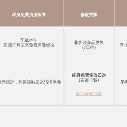
終身免費清潔保養
修改戒圍
配戴半年
非客製商品更換
30
建議每月回來免費保養健檢
(7日內)
終身免費修改乙次
(美圍±1號)
半
商品穩定，歡迎隨時回來清潔保養
點我修改戒圍