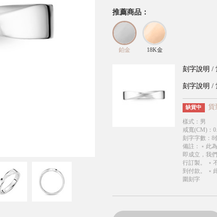
推薦商品：
鉑金
18K金
刻字說明
/
刻字說明
/
貨
缺貨中
樣式
：
男
戒寬(CM)
：
0
刻字字數
：
8
備註
：
﹡此
即成立，我
行訂製。 ﹡
到付款。 ﹡
圍刻字