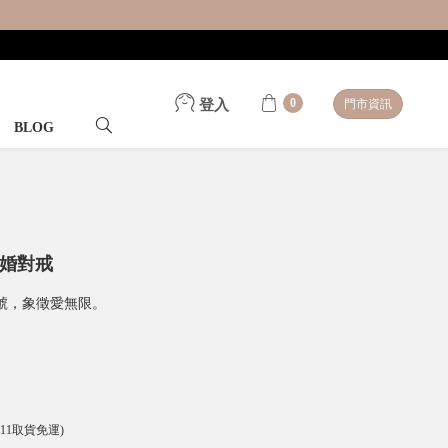
0
登入
門市資訊
BLOG
結婚對戒
號，象徵愛無限。
-11取貨免運)