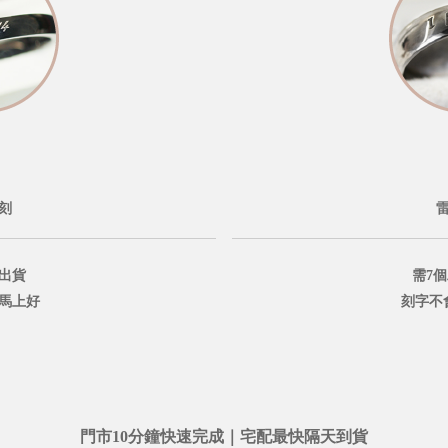
刻
出貨
需7
鐘馬上好
刻字不
門市10分鐘快速完成｜宅配最快隔天到貨