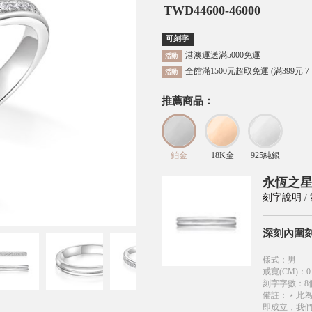
TWD
44600-46000
可刻字
港澳運送滿5000免運
活動
全館滿1500元超取免運 (滿399元 7
活動
推薦商品：
鉑金
18K金
925純銀
永恆之星
刻字說明
/
深刻內圍
樣式
：
男
戒寬(CM)
：
0
刻字字數
：
8
備註
：
﹡此
即成立，我