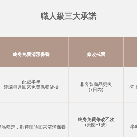
職人級三大承諾
終身免費清潔保養
修改戒圍
配戴半年
非客製商品更換
30
建議每月回來免費保養健檢
(7日內)
終身免費修改乙次
(美圍±1號)
半
商品穩定，歡迎隨時回來清潔保養