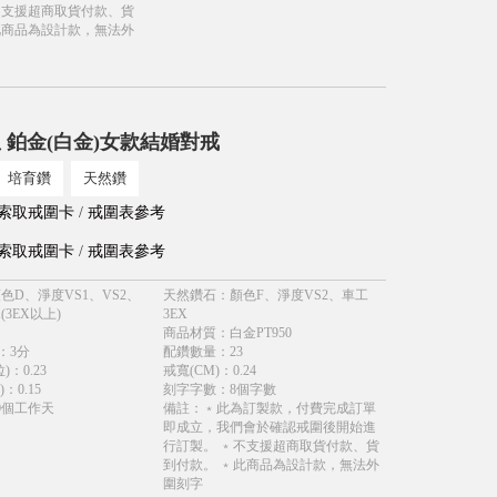
不支援超商取貨付款、貨
此商品為設計款，無法外
 鉑金(白金)女款結婚對戒
培育鑽
天然鑽
索取戒圍卡
/
戒圍表參考
索取戒圍卡
/
戒圍表參考
色D、淨度VS1、VS2、
天然鑽石
：
顏色F、淨度VS2、車工
(3EX以上)
3EX
商品材質
：
白金PT950
：
3分
配鑽數量
：
23
)
：
0.23
戒寬(CM)
：
0.24
)
：
0.15
刻字字數
：
8個字數
0個工作天
備註
：
﹡此為訂製款，付費完成訂單
即成立，我們會於確認戒圍後開始進
行訂製。 ﹡不支援超商取貨付款、貨
到付款。 ﹡此商品為設計款，無法外
圍刻字