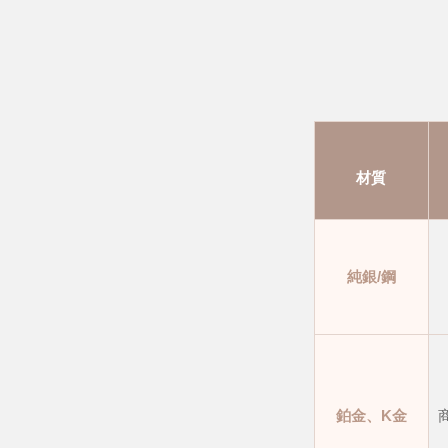
材質
純銀/鋼
鉑金、K金