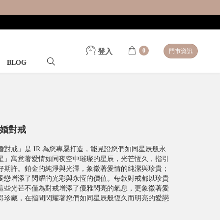
0
登入
門市資訊
BLOG
結婚對戒
結婚對戒」是 IR 為您專屬打造，能見證您們如同星辰般永
星」寓意著愛情如同夜空中璀璨的星辰，光芒恆久，指引
好期許。鉑金的純淨與光澤，象徵著愛情的純潔與珍貴；
愛戀增添了閃耀的光彩與永恆的價值。每款對戒都以珍貴
這些光芒不僅為對戒增添了優雅閃亮的氣息，更象徵著愛
得珍藏，在指間閃耀著您們如同星辰般恆久而明亮的愛戀