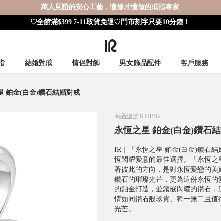
萬人見證的安心工藝，懂修才懂做的戒指專家
♡全館滿$399 7-11取貨免運♡門市刻字只要10分鐘！
指
結婚對戒
情侶對飾
男女飾品配件
客戶服務
星 鉑金(白金)鑽石結婚對戒
商品編號
KPH512
永恆之星 鉑金(白金)鑽石
IR｜「永恆之星 鉑金(白金)鑽石
恆閃耀愛意的最佳選擇。「永恆之
著彼此的方向，是對永恆愛戀的美
鑽石的璀璨光芒，更為這份永恆的
的鉑金打造，並鑲嵌閃耀的鑽石，
情如同鑽石般珍貴、獨一無二且值
光芒。