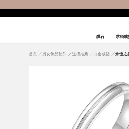
鑽石
求婚戒
首頁
男女飾品配件
送禮推薦
白金戒指
永恆之