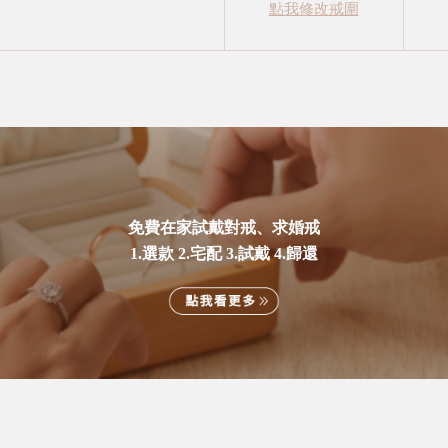
點我修改戒圍
免費在家試戴對戒、求婚戒
1.選款 2.宅配 3.試戴 4.歸還