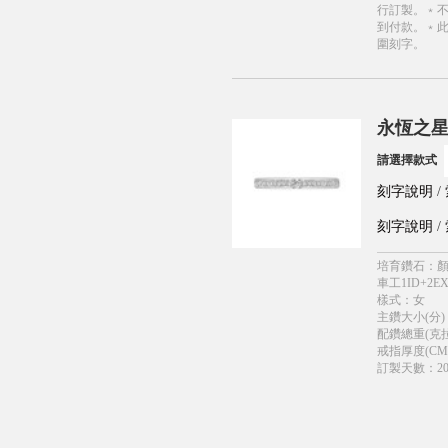
行訂製。﹡
到付款。﹡
圍刻字。
永恆之星
請選擇款式
刻字說明
/
刻字說明
/
培育鑽石
：
顏
車工1ID+2EX
樣式
：
女
主鑽大小(分)
配鑽總重(克拉
戒指厚度(CM
訂製天數
：
2