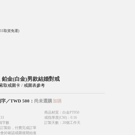
-11取貨免運)
 鉑金(白金)男款結婚對戒
索取戒圍卡
/
戒圍表參考
刻字
／
TWD
500
：
尚未選購
加購
商品材質
：
白金PT950
.33
戒指厚度(CM)
：
0.16
個字數
訂製天數
：
20個工作天
為訂製款，付費完成訂單
們會於確認戒圍後開始進