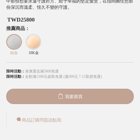
中那份想要永遠守護對方、給予幸福的堅定愛意，在指間圈住您那
份深沉而溫柔、恆久不變的守護。
TWD
25800
推薦商品：
鉑金
18K金
限時活動：
港澳運送滿5000免運
限時活動：
全館滿1500元超取免運 (滿399元 7-11取貨免運)
我要購買
商品訂購問題請點我