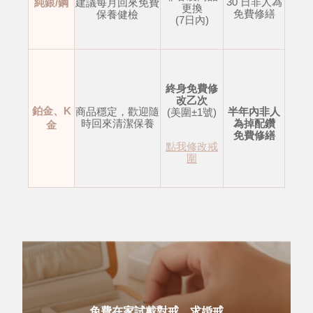
30 日非人為
純銀/鋼
建議每月回來免費
更換
免費修繕
保養健檢
(7日內)
終身免費修
改乙次
鉑金、K
商品穩定，歡迎隨
半年內非人
(美圍±1號)
時回來清潔保養
為掉配鑽
金
免費修繕
點我修改戒
圍
免費在家試戴對戒、求婚戒