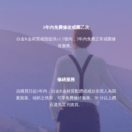
3年內免費修改戒圍乙次
白金K金材質戒指提供±1.5號內，3年內免費正常戒圍修
改服務。
修繕服務
自購買日起1年內，白金K金材質配鑽或戒台非因人為因
素脫落、傾斜之情形，可享免費修繕服務。30 分以上鑽
石遺失需另購買。