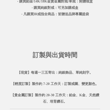
‧ 購買鉑金/14K/18K金貴金屬對戒/單戒：附贈戒盒
‧ 購買純銀對戒：可另加購戒盒
‧ 凡購買IR戒指全商品：皆贈送品牌專屬提袋
訂製與出貨時間
【現貨】每週一三五寄出：純銀飾品、單純刻字。
【輕度訂製】製作約 7-20 工作天：訂製戒圍、變更顏色。
【貴金屬訂製】製作約 20-30 工作天：鉑金、K金、天然鑽
石、培育鑽石。