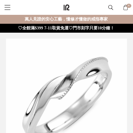
0
萬人見證的安心工藝，懂修才懂做的戒指專家
♡全館滿$399 7-11取貨免運♡門市刻字只要10分鐘！