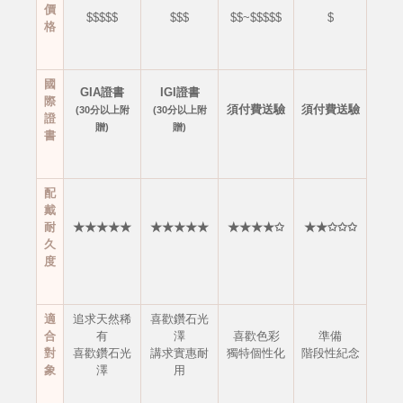
價
$$$$$
$$$
$$~$$$$$
$
格
國
GIA證書
IGI證書
際
須付費送驗
須付費送驗
(30分以上附
(30分以上附
證
贈)
贈)
書
配
戴
耐
★★★★★
★★★★★
★★★★✩
★★✩✩✩
久
度
適
追求天然稀
喜歡鑽石光
合
有
澤
喜歡色彩
準備
對
喜歡鑽石光
講求實惠耐
獨特個性化
階段性紀念
象
澤
用