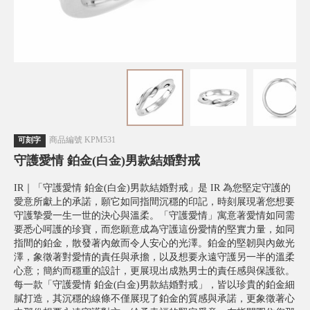
商品編號
KPM531
可刻字
守護愛情 鉑金(白金)男款結婚對戒
IR｜「守護愛情 鉑金(白金)男款結婚對戒」是 IR 為您堅定守護的
愛意所獻上的承諾，願它如同指間沉穩的印記，時刻展現著您想要
守護摯愛一生一世的決心與溫柔。「守護愛情」寓意著愛情如同需
要悉心呵護的珍寶，而您願意成為守護這份愛情的堅實力量，如同
指間的鉑金，散發著內斂而令人安心的光澤。鉑金的堅韌與內斂光
澤，象徵著對愛情的責任與承擔，以及想要永遠守護另一半的溫柔
心意；簡約而穩重的設計，更展現出成熟男士的責任感與保護欲。
每一款「守護愛情 鉑金(白金)男款結婚對戒」，皆以珍貴的鉑金細
膩打造，其沉穩的線條不僅展現了鉑金的質感與承諾，更象徵著心