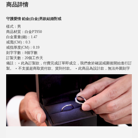
商品詳情
守護愛情 鉑金(白金)男款結婚對戒
樣式
：
男
商品材質
：
白金PT950
白金重量(錢)
：
1.47
戒寬(CM)
：
0.3
戒指厚度(CM)
：
0.19
刻字字數
：
8個字數
訂製天數
：
20個工作天
備註
：
﹡此為訂製款，付費完成訂單即成立，我們會於確認戒圍後開始進行訂
製。 ﹡不支援超商取貨付款、貨到付款。 ﹡此商品為設計款，無法外圍刻字