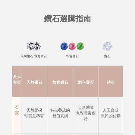
鑽石選購指南
多元
主石
天然鑽石
培育鑽石
彩色寶石
鋯石
石
天然礦藏
天然開採
科技養成的
人工合成
頭
色彩豐富獨
珍貴且稀有
超值真鑽
親民的仿鑽
特