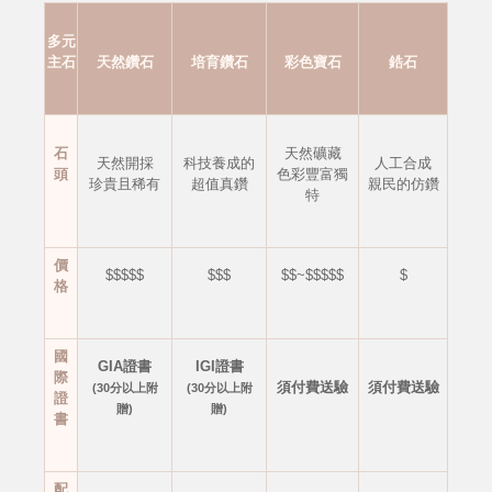
多元
主石
天然鑽石
培育鑽石
彩色寶石
鋯石
石
天然礦藏
天然開採
科技養成的
人工合成
頭
色彩豐富獨
珍貴且稀有
超值真鑽
親民的仿鑽
特
價
$$$$$
$$$
$$~$$$$$
$
格
國
GIA證書
IGI證書
際
須付費送驗
須付費送驗
(30分以上附
(30分以上附
證
贈)
贈)
書
配