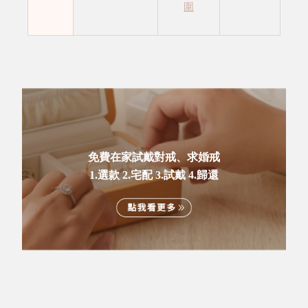
圍
免費在家試戴對戒、求婚戒
1.選款 2.宅配 3.試戴 4.歸還