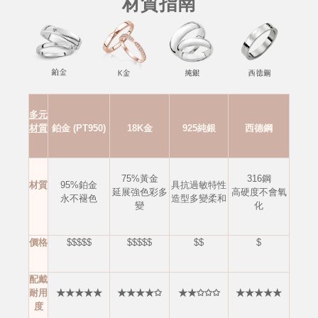
材質指南
多元
材質
鉑金 (PT950)
18K金
925純銀
西德鋼
75%黃金
316鋼
材質
95%鉑金
具抗過敏特性
延展強色彩多
高硬度不會
氧
永不褪色
造型多變柔和
變
化
價格
$$$$$
$$$$$
$$
$
配戴
耐用
★★★★★
★★★★✩
★★✩✩✩
★★★★★
度