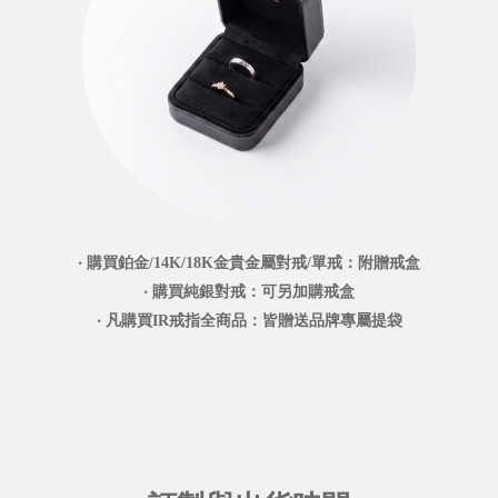
‧ 購買鉑金/14K/18K金貴金屬對戒/單戒：附贈戒盒
‧ 購買純銀對戒：可另加購戒盒
‧ 凡購買IR戒指全商品：皆贈送品牌專屬提袋