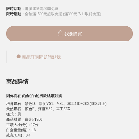
限時活動：
港澳運送滿5000免運
限時活動：
全館滿1500元超取免運 (滿399元 7-11取貨免運)
我要購買
商品訂購問題請點我
商品詳情
因你而在 鉑金(白金)男款結婚對戒
培育鑽石
：
顏色D、淨度VS1、VS2、車工1ID+2EX(3EX以上)
天然鑽石
：
顏色F、淨度VS2、車工3EX
樣式
：
男
商品材質
：
白金PT950
主鑽大小(分)
：
17分
白金重量(錢)
：
1.8
戒寬(CM)
：
0.4