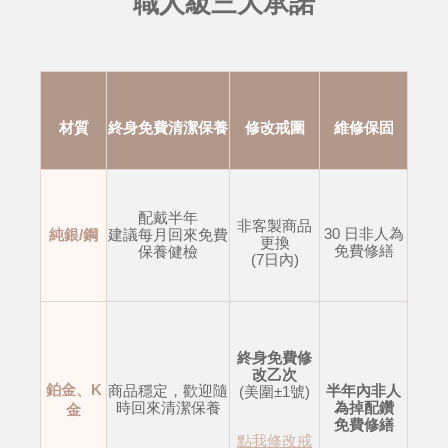
職人級三大承諾
材質
終身免費清潔保養
修改戒圍
維修保固
配戴半年
非客製商品
30 日非人為
純銀/鋼
建議每月回來免費
更換
免費修繕
保養健檢
(7日內)
終身免費修
改乙次
鉑金、K
商品穩定，歡迎隨
半年內非人
(美圍±1號)
時回來清潔保養
為掉配鑽
金
免費修繕
點我修改戒