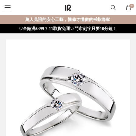
0
萬人見證的安心工藝，懂修才懂做的戒指專家
♡全館滿$399 7-11取貨免運♡門市刻字只要10分鐘！