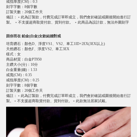
戒指厚度(CM)
：
0.3
刻字字數
：
8個字數
訂製天數
：
20個工作天
備註
：
﹡此為訂製款，付費完成訂單即成立，我們會於確認戒圍後開始進行訂
製。 ﹡不支援超商取貨付款、貨到付款。 ﹡此商品為設計款，無法外圍刻字
因你而在 鉑金(白金)女款結婚對戒
培育鑽石
：
顏色D、淨度VS1、VS2、車工1ID+2EX(3EX以上)
天然鑽石
：
顏色F、淨度VS2、車工3EX
樣式
：
女
商品材質
：
白金PT950
主鑽大小(分)
：
10分
白金重量(錢)
：
1.53
戒寬(CM)
：
0.35
戒指厚度(CM)
：
0.25
刻字字數
：
8個字數
訂製天數
：
20個工作天
備註
：
﹡此為訂製款，付費完成訂單即成立，我們會於確認戒圍後開始進行訂
製。﹡不支援超商取貨付款、貨到付款。﹡此款無法居家試戴。