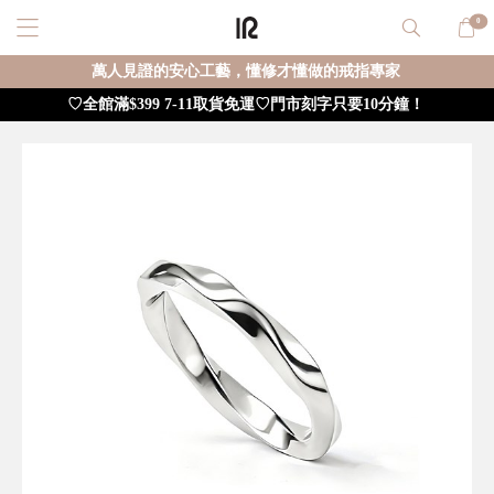
0
萬人見證的安心工藝，懂修才懂做的戒指專家
♡全館滿$399 7-11取貨免運♡門市刻字只要10分鐘！