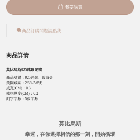
我要購買
商品訂購問題請點我
商品詳情
莫比烏斯925純銀尾戒
商品材質
：
925純銀、鍍白金
美圍戒圍
：
2/3/4/5/6號
戒寬(CM)
：
0.3
戒指厚度(CM)
：
0.2
刻字字數
：
5個字數
莫比烏斯
幸運，在你選擇相信的那一刻，開始循環