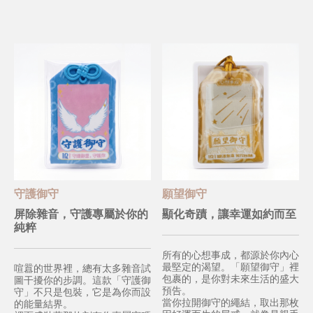
守護御守
願望御守
屏除雜音，守護專屬於你的
顯化奇蹟，讓幸運如約而至
純粹
所有的心想事成，都源於你內心
最堅定的渴望。「願望御守」裡
喧囂的世界裡，總有太多雜音試
包裹的，是你對未來生活的盛大
圖干擾你的步調。這款「守護御
預告。
守」不只是包裝，它是為你而設
當你拉開御守的繩結，取出那枚
的能量結界。