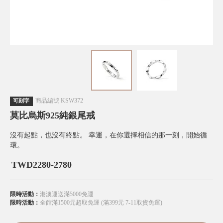
商品編號
KSW372
可刻字
莫比烏斯925純銀尾戒
沒有起點，也沒有終點。 幸運，在你選擇相信的那一刻，開始循
環。
TWD
2280-2780
限時活動：
港澳運送滿5000免運
限時活動：
全館滿1500元超取免運 (滿399元 7-11取貨免運)