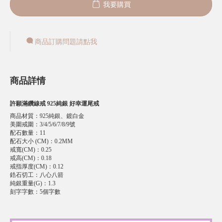
我要購買
商品訂購問題請點我
商品詳情
許願滿鑽線戒 925純銀 好幸運尾戒
商品材質
：
925純銀、鍍白金
美圍戒圍
：
3/4/5/6/7/8/9號
配石數量
：
11
配石大小 (CM)
：
0.2MM
戒寬(CM)
：
0.25
戒高(CM)
：
0.18
戒指厚度(CM)
：
0.12
鋯石切工
：
八心八箭
純銀重量(G)
：
1.3
刻字字數
：
5個字數