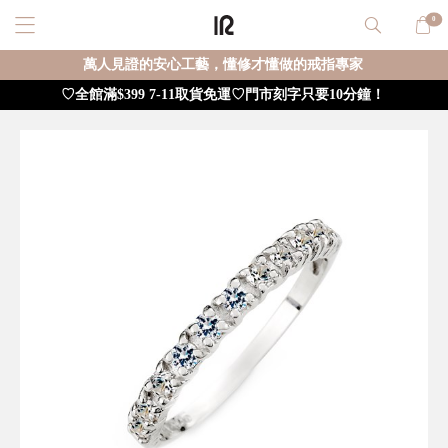
0
萬人見證的安心工藝，懂修才懂做的戒指專家
♡全館滿$399 7-11取貨免運♡門市刻字只要10分鐘！