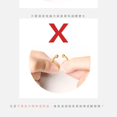
只要適當地施力就會看到戒圍變大
注意
不要從中間和底部扳
，會造成戒指容易損壞或斷裂喔！