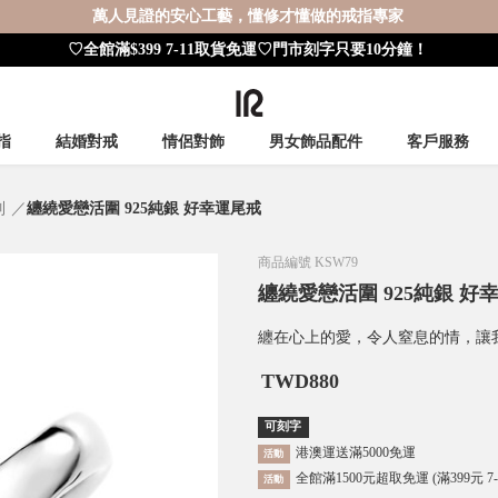
萬人見證的安心工藝，懂修才懂做的戒指專家
♡全館滿$399 7-11取貨免運♡門市刻字只要10分鐘！
指
結婚對戒
情侶對飾
男女飾品配件
客戶服務
列
纏繞愛戀活圍 925純銀 好幸運尾戒
商品編號
KSW79
纏繞愛戀活圍 925純銀 好
纏在心上的愛，令人窒息的情，讓
TWD
880
可刻字
港澳運送滿5000免運
活動
全館滿1500元超取免運 (滿399元 7
活動