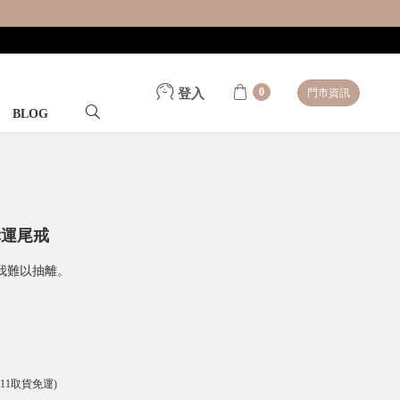
0
登入
門市資訊
BLOG
幸運尾戒
我難以抽離。
-11取貨免運)