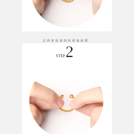
記得是從戒指的尾端扳開