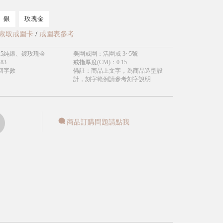
銀
玫瑰金
索取戒圍卡
/
戒圍表參考
25純銀、鍍玫瑰金
美圍戒圍
：
活圍戒 3~5號
.83
戒指厚度(CM)
：
0.15
個字數
備註
：
商品上文字，為商品造型設
計，刻字範例請參考刻字說明
商品訂購問題請點我