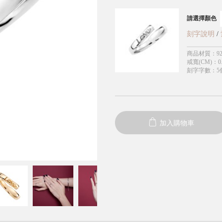
請選擇顏色
刻字說明
/
商品材質
：
9
戒寬(CM)
：
0
刻字字數
：
5
加入購物車