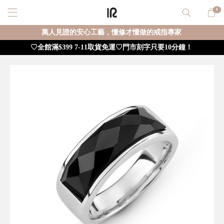
0
萬人見證的安心工藝，懂修才懂做的戒指專家
♡全館滿$399 7-11取貨免運♡門市刻字只要10分鐘！