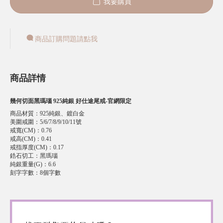
我要購買
商品訂購問題請點我
商品詳情
幾何切面黑瑪瑙 925純銀 好仕途尾戒-官網限定
商品材質
：
925純銀、鍍白金
美圍戒圍
：
5/6/7/8/9/10/11號
戒寬(CM)
：
0.76
戒高(CM)
：
0.41
戒指厚度(CM)
：
0.17
鋯石切工
：
黑瑪瑙
純銀重量(G)
：
6.6
刻字字數
：
8個字數