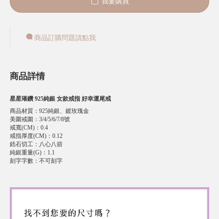
我要購買
商品訂購問題請點我
商品詳情
星星璀鑽 925純銀 女款戒指 好幸運尾戒
商品材質
：
925純銀、鍍玫瑰金
美圍戒圍
：
3/4/5/6/7/8號
戒寬(CM)
：
0.4
戒指厚度(CM)
：
0.12
鋯石切工
：
八心八箭
純銀重量(G)
：
1.1
刻字字數
：
不可刻字