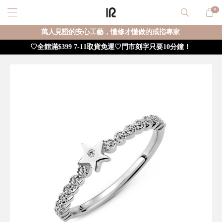
0
萬人見證的安心工藝，懂修才懂做的戒指專家
♡全館滿$399 7-11取貨免運♡門市刻字只要10分鐘！