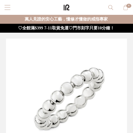
0
萬人見證的安心工藝，懂修才懂做的戒指專家
♡全館滿$399 7-11取貨免運♡門市刻字只要10分鐘！