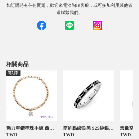
如訂購時有任何問題，歡迎來電洽詢IR客服，或可多加利用其他管
道聯繫我們。
相關商品
可刻字
魅力單鑽串珠手鍊 西德鋼飾品 伴娘閨密紀念禮物16cm
簡約點綴染黑 925純銀 女款戒指
TWD
TWD
TWD