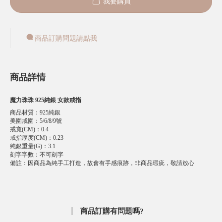
我要購買
商品訂購問題請點我
商品詳情
魔力珠珠 925純銀 女款戒指
商品材質
：
925純銀
美圍戒圍
：
5/6/8/9號
戒寬(CM)
：
0.4
戒指厚度(CM)
：
0.23
純銀重量(G)
：
3.1
刻字字數
：
不可刻字
備註
：
因商品為純手工打造，故會有手感痕跡，非商品瑕疵，敬請放心
商品訂購有問題嗎?