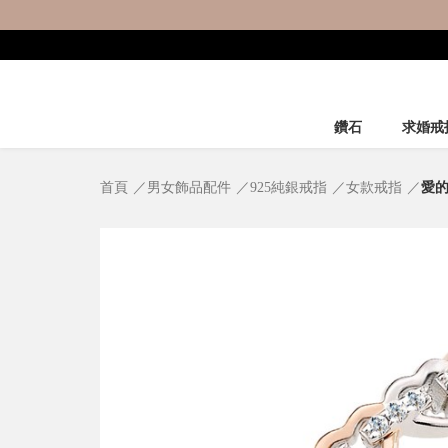
鑽石
求婚戒
首頁
男女飾品配件
925純銀戒指
女款戒指
愛的