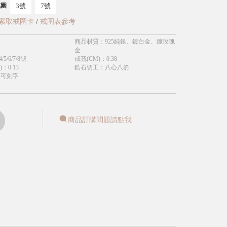
3號
7號
戒圍
索取戒圍卡
/
戒圍表參考
商品材質
：
925純銀、鍍白金、鍍玫瑰
金
4/5/6/7/8號
戒寬(CM)
：
0.38
)
：
0.13
鋯石切工
：
八心八箭
不可刻字
商品訂購問題請點我