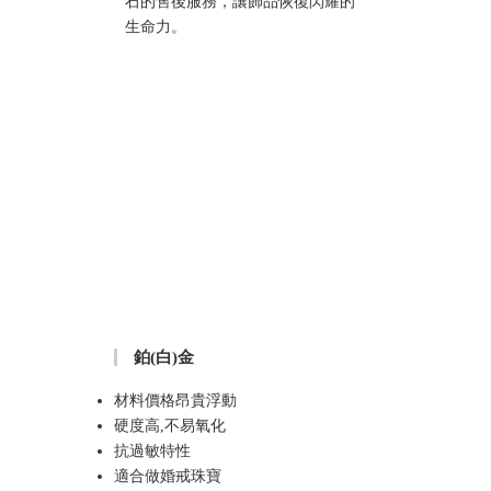
石的售後服務，讓飾品恢復閃耀的
生命力。
鉑(白)金
材料價格昂貴浮動
硬度高,不易氧化
抗過敏特性
適合做婚戒珠寶