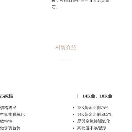
種，與鑽石並列世界五大名貴寶
石。
材質介紹
925純銀
14K金、18K金
價格親民
18K黃金比例75%
空氣接觸氧化
14K黃金比例58.5%
敏特性
易與空氣接觸氧化
做珠寶首飾
高硬度不易變形