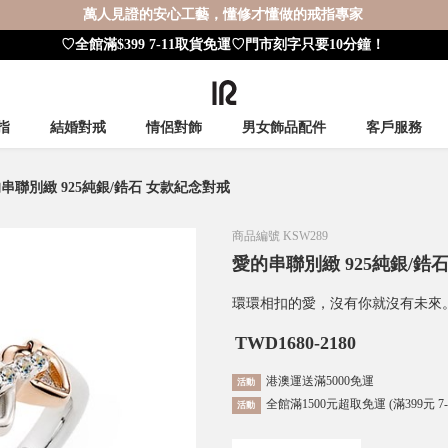
萬人見證的安心工藝，懂修才懂做的戒指專家
♡全館滿$399 7-11取貨免運♡門市刻字只要10分鐘！
指
結婚對戒
情侶對飾
男女飾品配件
客戶服務
串聯別緻 925純銀/鋯石 女款紀念對戒
商品編號
KSW289
愛的串聯別緻 925純銀/鋯
環環相扣的愛，沒有你就沒有未來
TWD
1680-2180
港澳運送滿5000免運
活動
全館滿1500元超取免運 (滿399元 7
活動