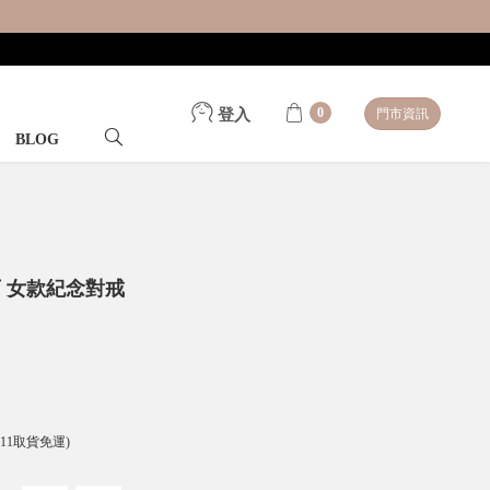
0
登入
門市資訊
BLOG
石 女款紀念對戒
。
-11取貨免運)