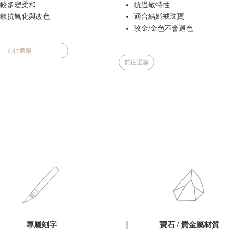
較多變柔和
抗過敏特性
鍍抗氧化與改色
適合結婚戒珠寶
玫金/金色不會退色
前往選購
前往選購
專屬刻字
寶石 / 貴金屬材質