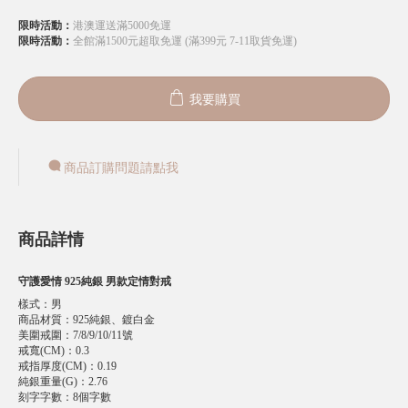
限時活動：
港澳運送滿5000免運
限時活動：
全館滿1500元超取免運 (滿399元 7-11取貨免運)
我要購買
商品訂購問題請點我
商品詳情
守護愛情 925純銀 男款定情對戒
樣式
：
男
商品材質
：
925純銀、鍍白金
美圍戒圍
：
7/8/9/10/11號
戒寬(CM)
：
0.3
戒指厚度(CM)
：
0.19
純銀重量(G)
：
2.76
刻字字數
：
8個字數