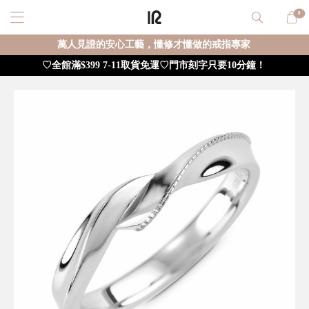
0
萬人見證的安心工藝，懂修才懂做的戒指專家
♡全館滿$399 7-11取貨免運♡門市刻字只要10分鐘！