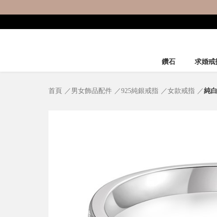
鑽石
求婚戒
首頁
男女飾品配件
925純銀戒指
女款戒指
純白