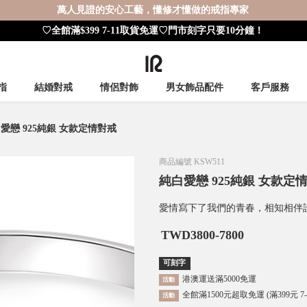
萬人見證的安心工藝，懂修才懂做的戒指專家
♡全館滿$399 7-11取貨免運♡門市刻字只要10分鐘！
指
結婚對戒
情侶對飾
男女飾品配件
客戶服務
愛戀 925純銀 女款定情對戒
商品編號
KSW511
純白愛戀 925純銀 女款定
愛情寫下了我們的青春，相知相伴
TWD
3800-7800
可刻字
港澳運送滿5000免運
活動
全館滿1500元超取免運 (滿399元 7
活動