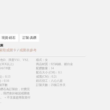
現貨-鋯石
訂製-真鑽
戒圍
索取戒圍卡
/
戒圍表參考
色D、淨度VS1、VS2、
樣式
：
女
(3EX以上)
商品材質
：
925純銀、鍍白金
5/6/7/8號
配鑽數量
：
14
4
配石大小 (CM)
：
0.1
)
：
0.13
戒寬(CM)
：
0.21
)
：
0.16
鋯石切工
：
八心八箭
個字數
訂製天數
：
25個工作天
育鑽石為訂製款，付費完
立，我們會於確認戒圍後
。 ﹡不支援超商取貨付
款。