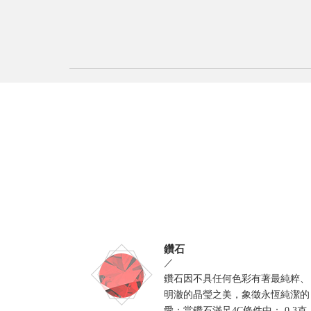
鑽石
／
鑽石因不具任何色彩有著最純粹、
明澈的晶瑩之美，象徵永恆純潔的
愛；當鑽石滿足4C條件中： 0.3克