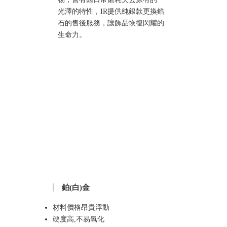
光澤的特性，IR提供純銀款更換鋯
石的售後服務，讓飾品恢復閃耀的
生命力。
鉑(白)金
材料價格昂貴浮動
硬度高,不易氧化