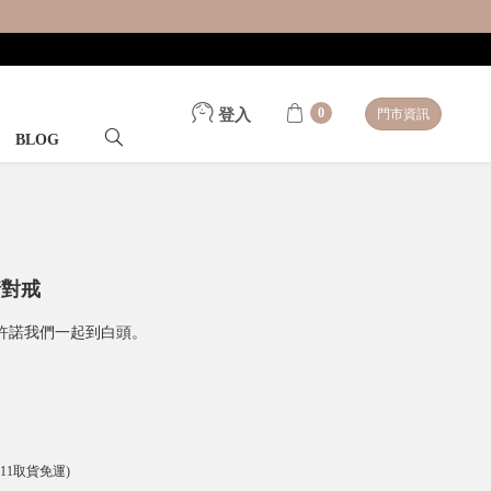
0
登入
門市資訊
BLOG
情對戒
許諾我們一起到白頭。
-11取貨免運)