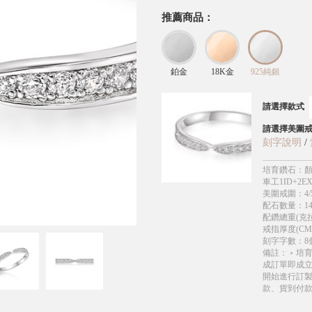
推薦商品：
鉑金
18K金
925純銀
請選擇款式
請選擇美圍
刻字說明
/
培育鑽石
：
顏
車工1ID+2EX
美圍戒圍
：
4/
配石數量
：
1
配鑽總重(克拉
戒指厚度(CM
刻字字數
：
8
備註
：
﹡培
成訂單即成
開始進行訂製
款、貨到付