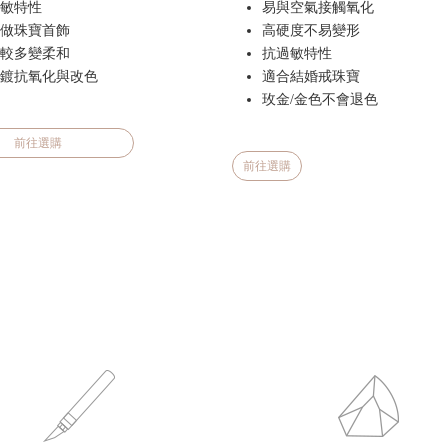
敏特性
易與空氣接觸氧化
做珠寶首飾
高硬度不易變形
較多變柔和
抗過敏特性
鍍抗氧化與改色
適合結婚戒珠寶
玫金/金色不會退色
前往選購
前往選購