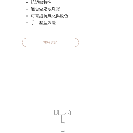
抗過敏特性
適合做婚戒珠寶
可電鍍抗氧化與改色
手工塑型製造
前往選購