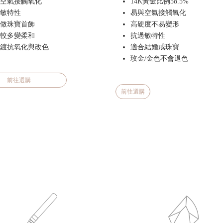
空氣接觸氧化
14K黃金比例58.5%
敏特性
易與空氣接觸氧化
做珠寶首飾
高硬度不易變形
較多變柔和
抗過敏特性
鍍抗氧化與改色
適合結婚戒珠寶
玫金/金色不會退色
前往選購
前往選購