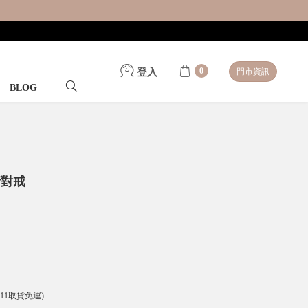
0
登入
門市資訊
BLOG
情對戒
-11取貨免運)