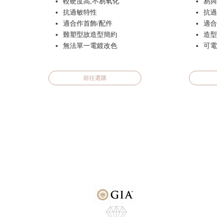
較硬度高,不易氧化
易與
抗過敏特性
抗過
適合作首飾/配件
適合
難塑型故造型簡約
造型
無法單一電鍍改色
可電
前往選購