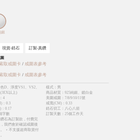
純銀
現貨-鋯石
訂製-真鑽
戒圍
索取戒圍卡
/
戒圍表參考
索取戒圍卡
/
戒圍表參考
色D、淨度VS1、VS2、
樣式
：
男
(3EX以上)
商品材質
：
925純銀、鍍白金
：
4
美圍戒圍
：
7/8/9/10/11號
)
：
0.3
戒寬(CM)
：
0.33
)
：
0.17
鋯石切工
：
八心八箭
個字數
訂製天數
：
25個工作天
育鑽石為訂製款，付費完
立，我們會於確認戒圍後
。 ﹡不支援超商取貨付
款。