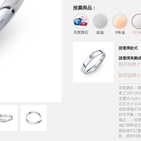
推薦商品：
天然寶石
鉑金
18K金
925
請選擇款式
請選擇美圍
刻字說明
/
刻字說明
/
培育鑽石
：
顏
車工1ID+2EX
主鑽大小(分)
主石大小 (CM
戒指厚度(CM
刻字字數
：
8
備註
：
﹡培
成訂單即成
開始進行訂製
款、貨到付