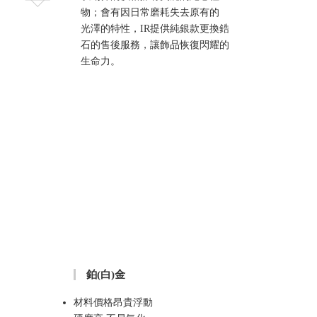
物；會有因日常磨耗失去原有的
光澤的特性，IR提供純銀款更換鋯
石的售後服務，讓飾品恢復閃耀的
生命力。
鉑(白)金
材料價格昂貴浮動