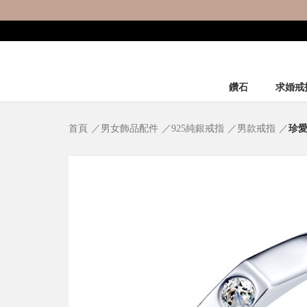
鑽石
求婚戒
首頁
男女飾品配件
925純銀戒指
男款戒指
珍愛