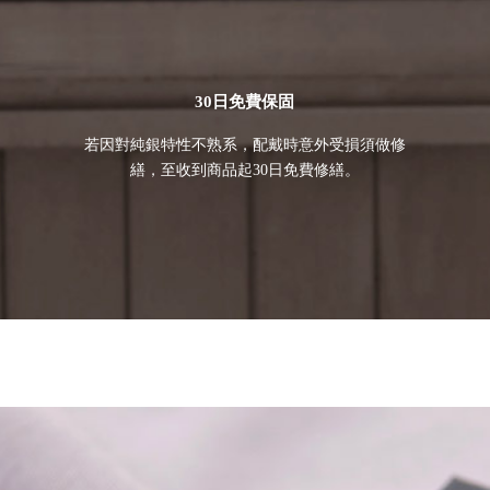
30日免費保固
若因對純銀特性不熟系，配戴時意外受損須做修
繕，至收到商品起30日免費修繕。