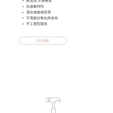
硬度高,不易氧化
抗過敏特性
適合做婚戒珠寶
可電鍍抗氧化與改色
手工塑型製造
前往選購