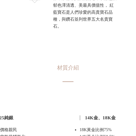
郁色澤清透、美最具價值性， 紅
藍寶石是人們珍愛的高貴寶石品
種，與鑽石並列世界五大名貴寶
石。
材質介紹
925純銀
14K金、18K金
價格親民
18K黃金比例75%