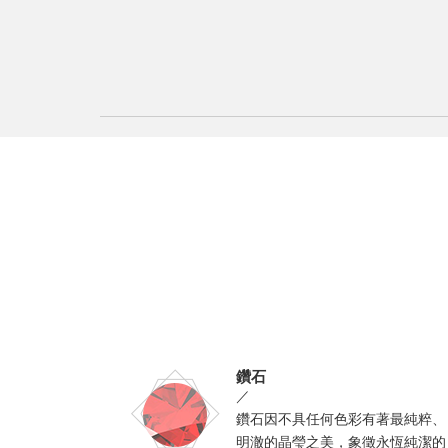
鑽石
／
鑽石因不具任何色彩有著最純粹、
明澈的晶瑩之美，象徵永恆純潔的