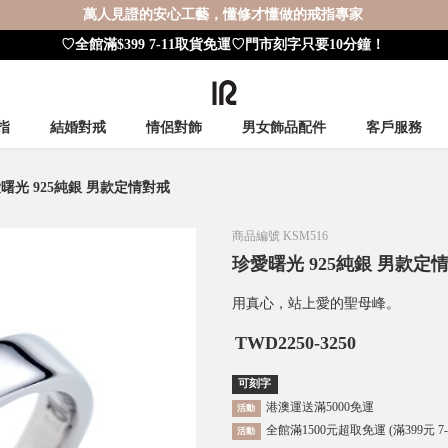
萬人見證的安心工藝，懂修才懂做的戒指專家
♡全館滿$399 7-11取貨免運♡門市刻字只要10分鐘！
指
結婚對戒
情侶對飾
男女飾品配件
客戶服務
曙光 925純銀 男款定情對戒
商品編號
KSM516
珍愛曙光 925純銀 男款定
用真心，站上愛的聖母峰。
TWD
2250-3250
可刻字
港澳運送滿5000免運
活動
全館滿1500元超取免運 (滿399元 7
活動