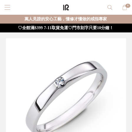
0
萬人見證的安心工藝，懂修才懂做的戒指專家
♡全館滿$399 7-11取貨免運♡門市刻字只要10分鐘！