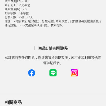
戒指厚度(CM)
：
0.13
鋯石切工
：
八心八箭
純銀重量(G)
：
2.3
刻字字數
：
8個字數
訂製天數
：
25個工作天
備註
：
﹡培育鑽石為訂製款，付費完成訂單即成立，我們會於確認戒圍後開始
進行訂製。 ﹡不支援超商取貨付款、貨到付款。
商品訂購有問題嗎?
如訂購時有任何問題，歡迎來電洽詢IR客服，或可多加利用其他管
道聯繫我們。
相關商品