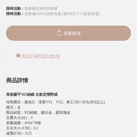
限時活動：
港澳運送滿5000免運
限時活動：
全館滿1500元超取免運 (滿399元 7-11取貨免運)
我要購買
商品訂購問題請點我
商品詳情
長相廝守 925純銀 女款定情對戒
培育鑽石
：
顏色D、淨度VS1、VS2、車工1ID+2EX(3EX以上)
樣式
：
女
商品材質
：
925純銀、鍍白金、鍍玫瑰金
主鑽大小(分)
：
3
美圍戒圍
：
4/5/6/7/8號
主石大小 (CM)
：
0.2
戒寬(CM)
：
0.25