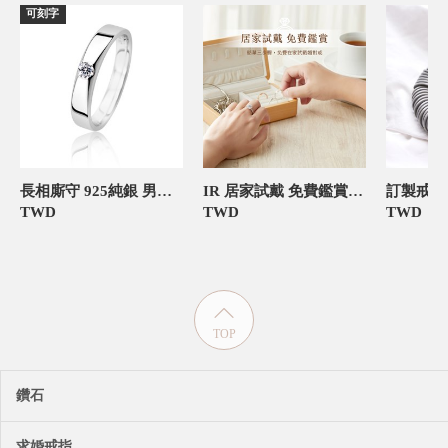
可刻字
長相廝守 925純銀 男款定情對戒
IR 居家試戴 免費鑑賞 僅需支付押金
TWD
TWD
TWD
TOP
鑽石
求婚戒指