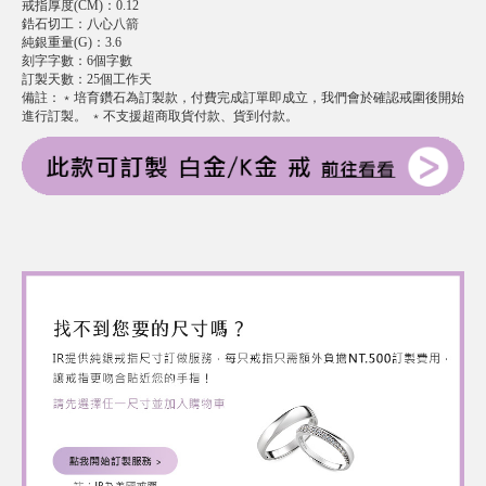
戒指厚度(CM)
：
0.12
鋯石切工
：
八心八箭
純銀重量(G)
：
3.6
刻字字數
：
6個字數
訂製天數
：
25個工作天
備註
：
﹡培育鑽石為訂製款，付費完成訂單即成立，我們會於確認戒圍後開始
進行訂製。 ﹡不支援超商取貨付款、貨到付款。