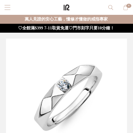
0
萬人見證的安心工藝，懂修才懂做的戒指專家
♡全館滿$399 7-11取貨免運♡門市刻字只要10分鐘！