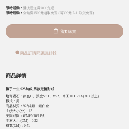
限時活動：
港澳運送滿5000免運
限時活動：
全館滿1500元超取免運 (滿399元 7-11取貨免運)
我要購買
商品訂購問題請點我
商品詳情
攜手一生 925純銀 男款定情對戒
培育鑽石
：
顏色D、淨度VS1、VS2、車工1ID+2EX(3EX以上)
樣式
：
男
商品材質
：
925純銀、鍍白金
主鑽大小(分)
：
13
美圍戒圍
：
6/7/8/9/10/11號
主石大小 (CM)
：
0.32
戒寬(CM)
：
0.41