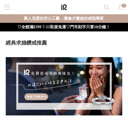
0
萬人見證的安心工藝，懂修才懂做的戒指專家
♡全館滿$399 7-11取貨免運♡門市刻字只要10分鐘！
經典求婚鑽戒推薦