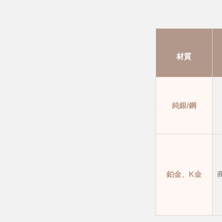
材質
純銀/鋼
鉑金、K金