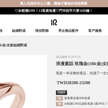
萬人見證的安心工藝，懂修才懂做的戒指專家
♡全館滿$399 7-11取貨免運♡門市刻字只要10分鐘！
指
結婚對戒
情侶對飾
男女飾品配件
客戶服務
8K金)女款結婚對戒
商品編號
KQ8W542
浪漫童話 玫瑰金(18K金)
我是一本深奧的童話，你讀了一生
TWD
20200-23200
可刻字
港澳運送滿5000免運
活動
全館滿1500元超取免運 (滿399元 7
活動