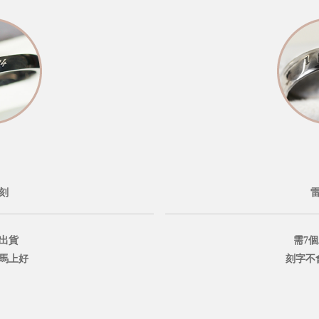
刻
出貨
需7
鐘馬上好
刻字不