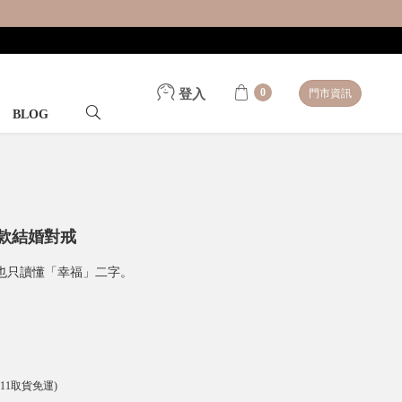
0
登入
門市資訊
BLOG
女款結婚對戒
也只讀懂「幸福」二字。
-11取貨免運)