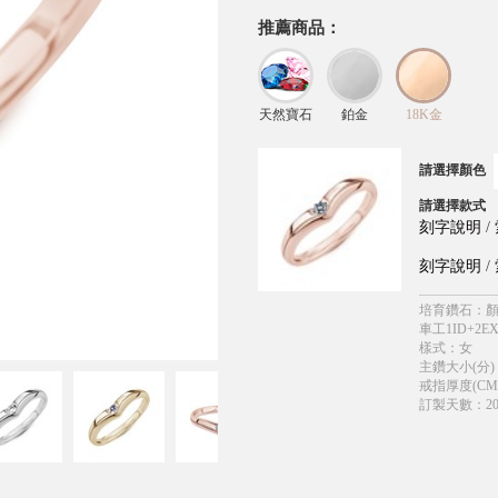
推薦商品：
天然寶石
鉑金
18K金
請選擇顏色
請選擇款式
刻字說明
/
刻字說明
/
培育鑽石
：
顏
車工1ID+2EX
樣式
：
女
主鑽大小(分)
戒指厚度(CM
訂製天數
：
2