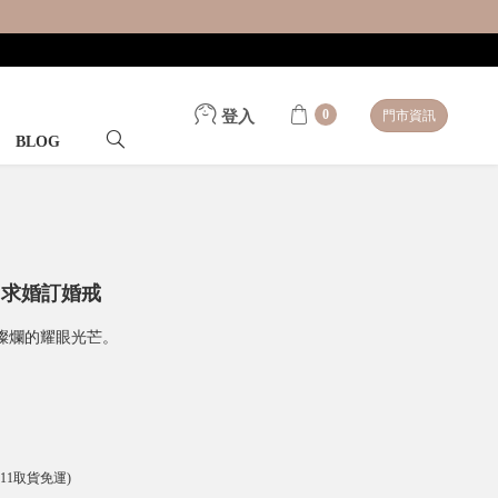
0
登入
門市資訊
BLOG
 求婚訂婚戒
燦爛的耀眼光芒。
-11取貨免運)