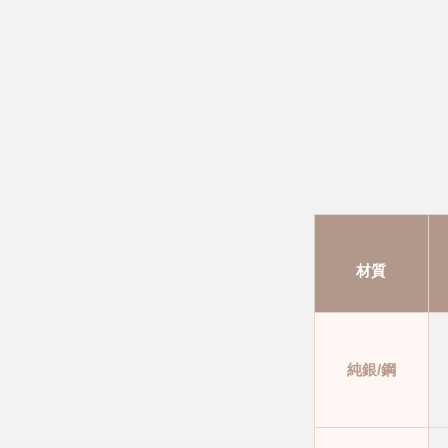
材質
純銀/鋼