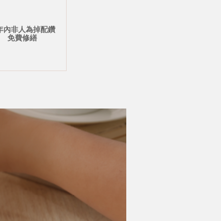
年內非人為掉配鑽
免費修繕