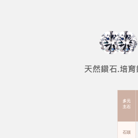
多元
主石
石頭