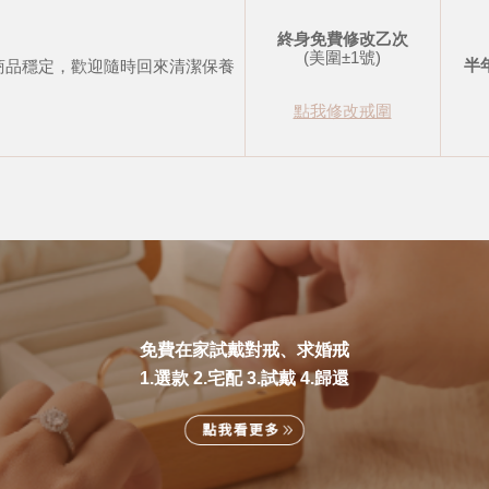
終身免費修改乙次
(美圍±1號)
半
商品穩定，歡迎隨時回來清潔保養
點我修改戒圍
免費在家試戴對戒、求婚戒
1.選款 2.宅配 3.試戴 4.歸還