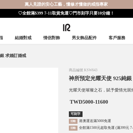
萬人見證的安心工藝，懂修才懂做的戒指專家
♡全館滿$399 7-11取貨免運♡門市刻字只要10分鐘！
指
結婚對戒
情侶對飾
男女飾品配件
客戶服務
純銀 求婚訂婚戒
商品編號
KSW643
神所預定光耀天使 925純銀
光耀天使璀璨之石，賦予愛情光斑
TWD
5000-11600
可刻字
港澳運送滿5000免運
活動
全館滿1500元超取免運 (滿399元 7
活動