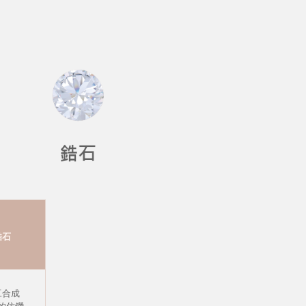
鋯石
工合成