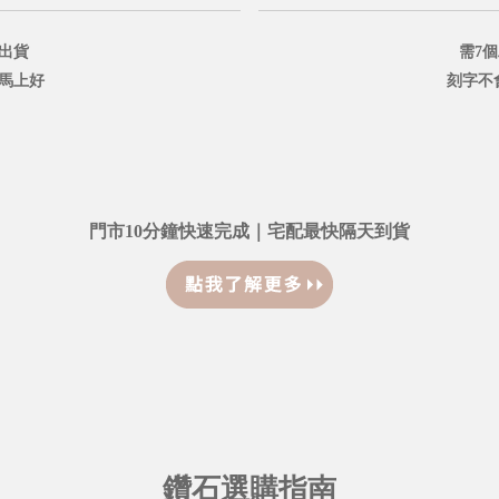
出貨
需7
鐘馬上好
刻字不
門市10分鐘快速完成｜宅配最快隔天到貨
鑽石選購指南