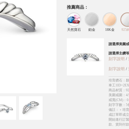
推薦商品：
天然寶石
鉑金
18K金
925
請選擇美圍
請選擇主鑽
刻字說明
/
刻字說明
/
培育鑽石
：
顏
車工1ID+2EX
商品材質
：
9
美圍戒圍
：
4/
戒寬(CM)
：
0
刻字字數
：
5
備註
：
﹡培
成訂單即成
開始進行訂製
款、貨到付