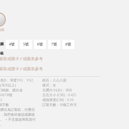
純銀
4號
5號
6號
7號
8號
戒圍
等級
索取戒圍卡
/
戒圍表參考
索取戒圍卡
/
戒圍表參考
色D、淨度VS1、VS2、
鋯石
：
八心八箭
(3EX以上)
樣式
：
女
25純銀、鍍白金
主鑽大小(分)
：
30分
5/6/7/8號
主石大小 (CM)
：
0.425
.2
戒指厚度(CM)
：
0.16
個字數
訂製天數
：
10個工作天
育鑽石為訂製款，付費完
立，我們會於確認戒圍後
。 ﹡不支援超商取貨付
款。