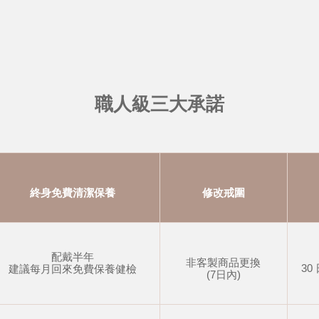
職人級三大承諾
終身免費清潔保養
修改戒圍
配戴半年
非客製商品更換
30
建議每月回來免費保養健檢
(7日內)