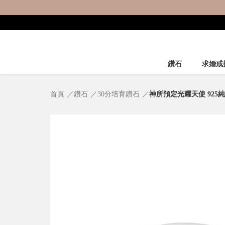
鑽石
求婚戒
首頁
鑽石
30分培育鑽石
神所預定光耀天使 925