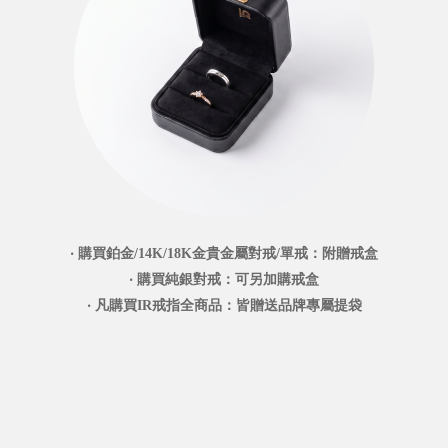
‧ 購買鉑金/14K/18K金貴金屬對戒/單戒：附贈戒盒
‧ 購買純銀對戒：可另加購戒盒
‧ 凡購買IR戒指全商品：皆贈送品牌專屬提袋