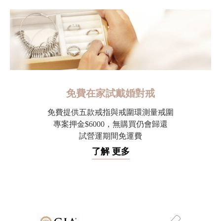
免費在家試戴婚對戒
免費提供五款戒指與戒圍環測量戒圍
專案押金$6000，無購買仍會歸還
試營運期間免運費
了解 更多