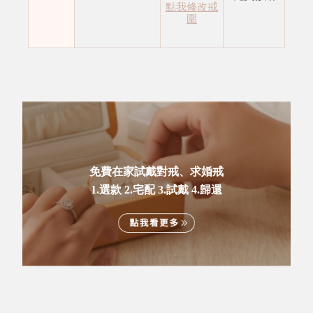
點我修改戒
圍
免費在家試戴對戒、求婚戒
1.選款 2.宅配 3.試戴 4.歸還