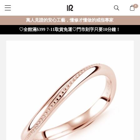
0
萬人見證的安心工藝，懂修才懂做的戒指專家
♡全館滿$399 7-11取貨免運♡門市刻字只要10分鐘！