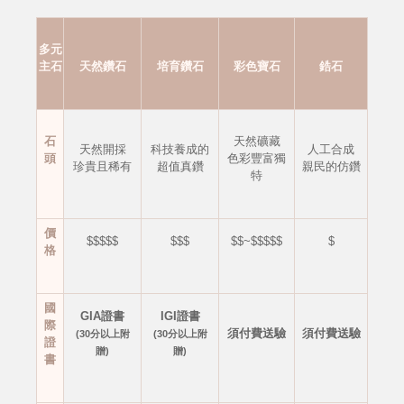
多元
主石
天然鑽石
培育鑽石
彩色寶石
鋯石
石
天然礦藏
天然開採
科技養成的
人工合成
頭
色彩豐富獨
珍貴且稀有
超值真鑽
親民的仿鑽
特
價
$$$$$
$$$
$$~$$$$$
$
格
國
GIA證書
IGI證書
際
須付費送驗
須付費送驗
(30分以上附
(30分以上附
證
贈)
贈)
書