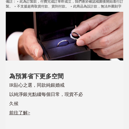
備註
：
﹡此為訂製款，付費完成訂單即成立，我們會於確認戒圍後開始進行訂
製。 ﹡不支援超商取貨付款、貨到付款。 ﹡此商品為設計款，無法外圍刻字
為預算省下更多空間
IR貼心之選，同款純銀婚戒
以純淨銀光點綴每個日常，現貨不必
久候
前往了解>