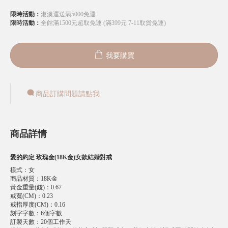
限時活動：
港澳運送滿5000免運
限時活動：
全館滿1500元超取免運 (滿399元 7-11取貨免運)
我要購買
商品訂購問題請點我
商品詳情
愛的約定 玫瑰金(18K金)女款結婚對戒
樣式
：
女
商品材質
：
18K金
黃金重量(錢)
：
0.67
戒寬(CM)
：
0.23
戒指厚度(CM)
：
0.16
刻字字數
：
6個字數
訂製天數
：
20個工作天