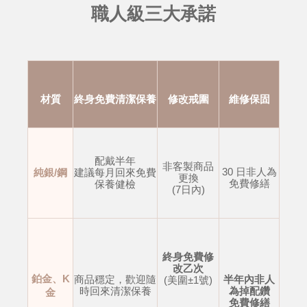
職人級三大承諾
材質
終身免費清潔保養
修改戒圍
維修保固
配戴半年
非客製商品
30 日非人為
純銀/鋼
建議每月回來免費
更換
免費修繕
保養健檢
(7日內)
終身免費修
改乙次
鉑金、K
商品穩定，歡迎隨
半年內非人
(美圍±1號)
時回來清潔保養
為掉配鑽
金
免費修繕