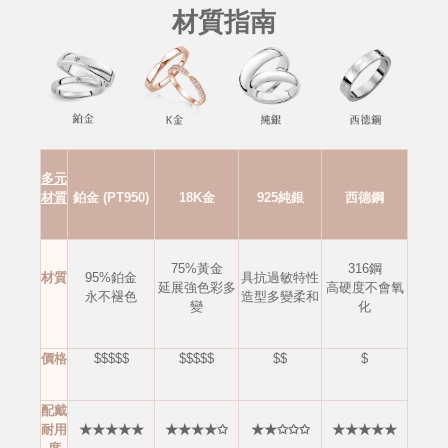
材質指南
多元
材質
鉑金 (PT950)
18K金
925純銀
西德鋼
75%黃金
316鋼
材質
95%鉑金
具抗過敏特性
延展強色彩多
高硬度不會
氧
永不褪色
造型多變柔和
變
化
價格
$$$$$
$$$$$
$$
$
配戴
耐用
★★★★★
★★★★✩
★★✩✩✩
★★★★★