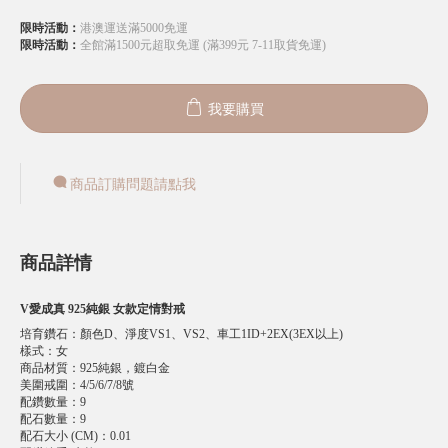
限時活動：
港澳運送滿5000免運
限時活動：
全館滿1500元超取免運 (滿399元 7-11取貨免運)
我要購買
商品訂購問題請點我
商品詳情
V愛成真 925純銀 女款定情對戒
培育鑽石
：
顏色D、淨度VS1、VS2、車工1ID+2EX(3EX以上)
樣式
：
女
商品材質
：
925純銀，鍍白金
美圍戒圍
：
4/5/6/7/8號
配鑽數量
：
9
配石數量
：
9
配石大小 (CM)
：
0.01