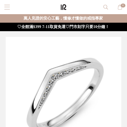
0
萬人見證的安心工藝，懂修才懂做的戒指專家
♡全館滿$399 7-11取貨免運♡門市刻字只要10分鐘！