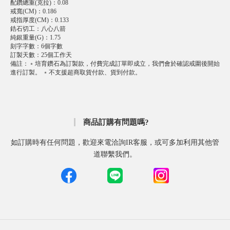
配鑽總重(克拉)
：
0.08
戒寬(CM)
：
0.186
戒指厚度(CM)
：
0.133
鋯石切工
：
八心八箭
純銀重量(G)
：
1.75
刻字字數
：
6個字數
訂製天數
：
25個工作天
備註
：
﹡培育鑽石為訂製款，付費完成訂單即成立，我們會於確認戒圍後開始
進行訂製。 ﹡不支援超商取貨付款、貨到付款。
商品訂購有問題嗎?
如訂購時有任何問題，歡迎來電洽詢IR客服，或可多加利用其他管
道聯繫我們。