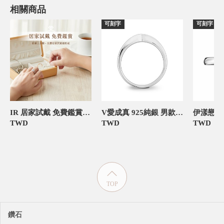
相關商品
可刻字
可刻字
IR 居家試戴 免費鑑賞 僅需支付押金
V愛成真 925純銀 男款定情對戒
TWD
TWD
TWD
TOP
鑽石