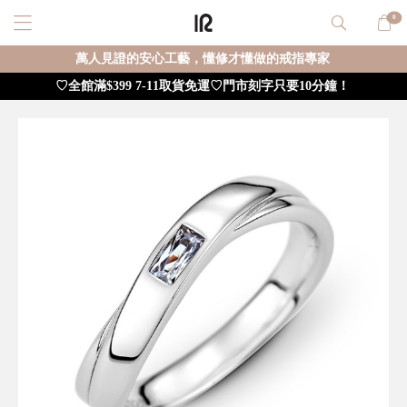
0
萬人見證的安心工藝，懂修才懂做的戒指專家
♡全館滿$399 7-11取貨免運♡門市刻字只要10分鐘！