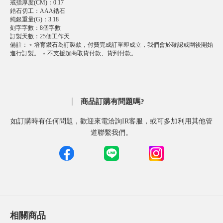
戒指厚度(CM)
：
0.17
鋯石切工
：
AAA鋯石
純銀重量(G)
：
3.18
刻字字數
：
8個字數
訂製天數
：
25個工作天
備註
：
﹡培育鑽石為訂製款，付費完成訂單即成立，我們會於確認戒圍後開始
進行訂製。 ﹡不支援超商取貨付款、貨到付款。
商品訂購有問題嗎?
如訂購時有任何問題，歡迎來電洽詢IR客服，或可多加利用其他管
道聯繫我們。
相關商品