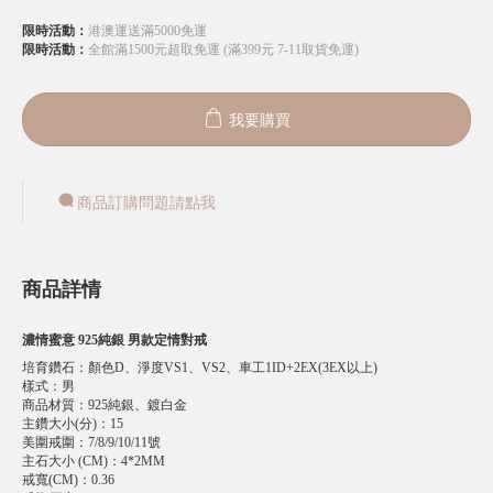
限時活動：
港澳運送滿5000免運
限時活動：
全館滿1500元超取免運 (滿399元 7-11取貨免運)
我要購買
商品訂購問題請點我
商品詳情
濃情蜜意 925純銀 男款定情對戒
培育鑽石
：
顏色D、淨度VS1、VS2、車工1ID+2EX(3EX以上)
樣式
：
男
商品材質
：
925純銀、鍍白金
主鑽大小(分)
：
15
美圍戒圍
：
7/8/9/10/11號
主石大小 (CM)
：
4*2MM
戒寬(CM)
：
0.36