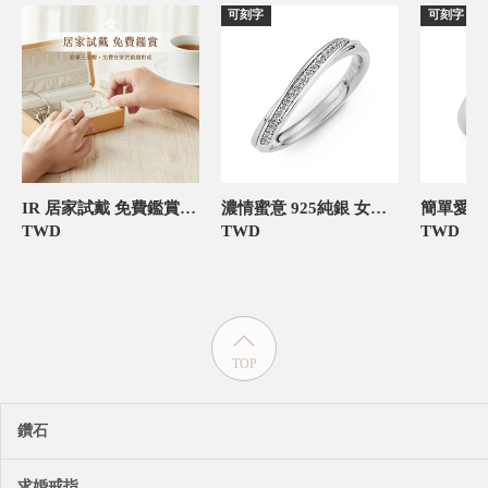
可刻字
可刻字
IR 居家試戴 免費鑑賞 僅需支付押金
濃情蜜意 925純銀 女款定情對戒
TWD
TWD
TWD
TOP
鑽石
求婚戒指