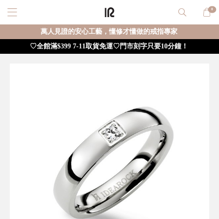
0
萬人見證的安心工藝，懂修才懂做的戒指專家
♡全館滿$399 7-11取貨免運♡門市刻字只要10分鐘！