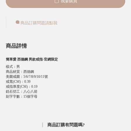
我要購買
商品訂購問題請點我
商品詳情
簡單愛 西德鋼 男款戒指-官網限定
樣式
：
男
商品材質
：
西德鋼
美圍戒圍
：
5/6/7/8/9/10/11號
戒寬(CM)
：
0.39
戒指厚度(CM)
：
0.19
鋯石切工
：
八心八箭
刻字字數
：
15個字母
商品訂購有問題嗎?