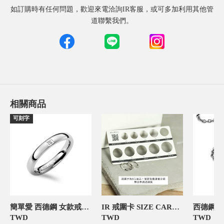
如訂購時有任何問題，歡迎來電洽詢IR客服，或可多加利用其他管
道聯繫我們。
相關商品
可刻字
簡單愛 西德鋼 女款戒指-官網限定
IR 戒圍卡 SIZE CARD 飾品禮物包裝
西德鋼鍊
TWD
TWD
TWD