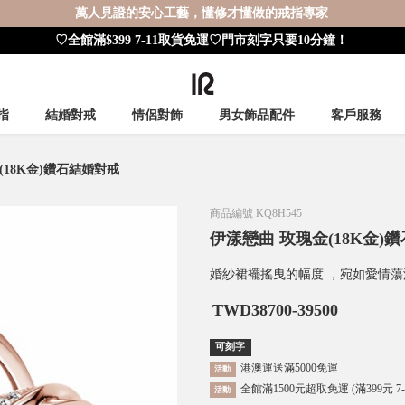
萬人見證的安心工藝，懂修才懂做的戒指專家
♡全館滿$399 7-11取貨免運♡門市刻字只要10分鐘！
指
結婚對戒
情侶對飾
男女飾品配件
客戶服務
(18K金)鑽石結婚對戒
商品編號
KQ8H545
伊漾戀曲 玫瑰金(18K金)
婚紗裙襬搖曳的幅度 ，宛如愛情
TWD
38700-39500
可刻字
港澳運送滿5000免運
活動
全館滿1500元超取免運 (滿399元 7
活動