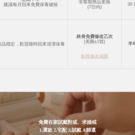
非客製商品更換
30
建議每月回來免費保養健檢
(7日內)
終身免費修改乙次
(美圍±1號)
半
商品穩定，歡迎隨時回來清潔保養
點我修改戒圍
免費在家試戴對戒、求婚戒
1.選款 2.宅配 3.試戴 4.歸還