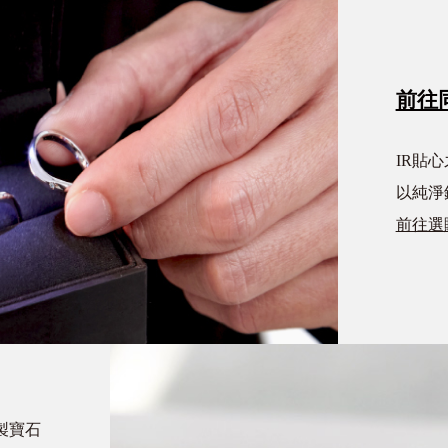
前往
IR貼
以純淨
前往選
製寶石