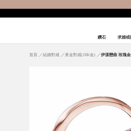
鑽石
求婚戒
首頁
結婚對戒
黃金對戒(18K金)
伊漾戀曲 玫瑰金