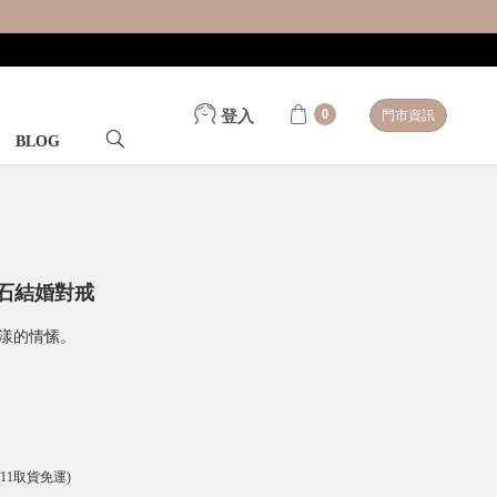
0
登入
門市資訊
BLOG
鑽石結婚對戒
蕩漾的情愫。
-11取貨免運)