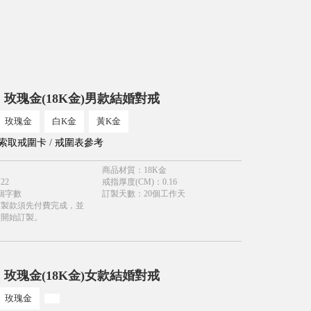
 玫瑰金(18K金)男款結婚對戒
玫瑰金
白K金
黃K金
索取戒圍卡
/
戒圍表參考
商品材質
：
18K金
.22
戒指厚度(CM)
：
0.16
個字數
訂製天數
：
20個工作天
訂製款須先付費完成，並
會開始訂製。
 玫瑰金(18K金)女款結婚對戒
玫瑰金