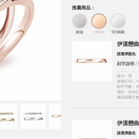
推薦商品：
鉑金
18K金
925純銀
伊漾戀曲
請選擇顏色
刻字說明
/
樣式
：
男
戒寬(CM)
：
0
刻字字數
：
5
備註
：
此為
確認戒圍才
伊漾戀曲
請選擇顏色