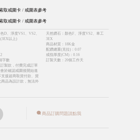
索取戒圍卡
/
戒圍表參考
索取戒圍卡
/
戒圍表參考
色D、淨度VS1、VS2、
天然鑽石
：
顏色F、淨度VS2、車工
(3EX以上)
3EX
商品材質
：
18K金
配鑽總重(克拉)
：
0.07
.2
戒指厚度(CM)
：
0.16
個字數
訂製天數
：
20個工作天
為訂製款，付費完成訂單
們會於確認戒圍後開始進
不支援超商取貨付款、貨
此商品為設計款，無法外
商品訂購問題請點我