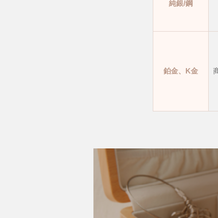
純銀/鋼
鉑金、K金