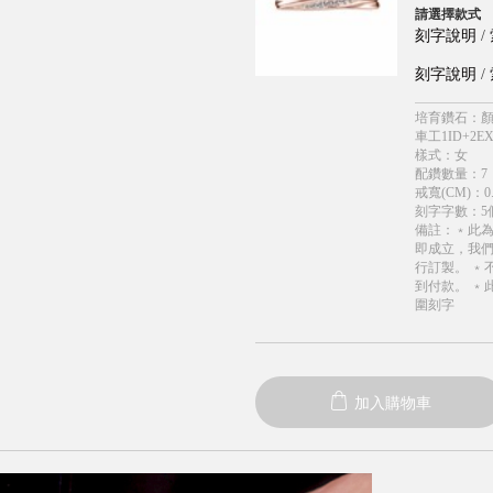
請選擇款式
刻字說明
/
刻字說明
/
培育鑽石
：
顏
車工1ID+2EX
樣式
：
女
配鑽數量
：
7
戒寬(CM)
：
0
刻字字數
：
5
備註
：
﹡此
即成立，我
行訂製。 ﹡
到付款。 ﹡
圍刻字
加入購物車