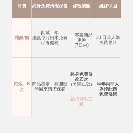
材質
終身免費清潔保養
修改戒圍
維修保固
配戴半年
非客製商品
30 日非人為
純銀/鋼
建議每月回來免費
更換
免費修繕
保養健檢
(7日內)
終身免費修
改乙次
鉑金、K
商品穩定，歡迎隨
半年內非人
(美圍±1號)
時回來清潔保養
為掉配鑽
金
免費修繕
點我修改戒
圍