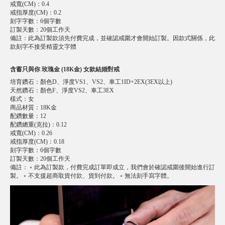
戒寬(CM)
：
0.4
戒指厚度(CM)
：
0.2
刻字字數
：
6個字數
訂製天數
：
20個工作天
備註
：
此為訂製款須先付費完成，並確認戒圍才會開始訂製。因款式關係，此
款刻字不接受精靈文字體
含蓄只與你 玫瑰金 (18K金) 女款結婚對戒
培育鑽石
：
顏色D、淨度VS1、VS2、車工1ID+2EX(3EX以上)
天然鑽石
：
顏色F、淨度VS2、車工3EX
樣式
：
女
商品材質
：
18K金
配鑽數量
：
12
配鑽總重(克拉)
：
0.12
戒寬(CM)
：
0.26
戒指厚度(CM)
：
0.18
刻字字數
：
6個字數
訂製天數
：
20個工作天
備註
：
﹡此為訂製款，付費完成訂單即成立，我們會於確認戒圍後開始進行訂
製。﹡不支援超商取貨付款、貨到付款。﹡無法刻手寫字體。