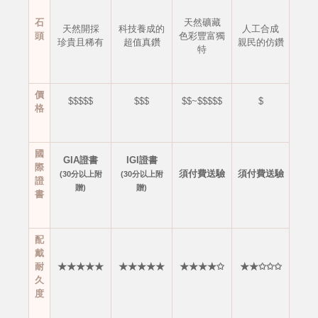
石
天然礦藏
天然開採
科技養成的
人工合成
頭
色彩豐富獨
珍貴且稀有
超值真鑽
親民的仿鑽
特
價
$$$$$
$$$
$$~$$$$$
$
格
國
GIA證書
IGI證書
際
須付費送驗
須付費送驗
(30分以上附
(30分以上附
證
贈)
贈)
書
配
戴
耐
★★★★★
★★★★★
★★★★✩
★★✩✩✩
久
度