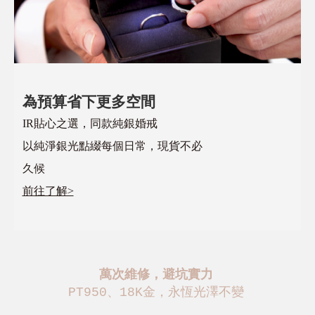
為預算省下更多空間
IR貼心之選，同款純銀婚戒
以純淨銀光點綴每個日常，現貨不必
久候
前往了解>
萬次維修，避坑實力
PT950、18K金，永恆光澤不變