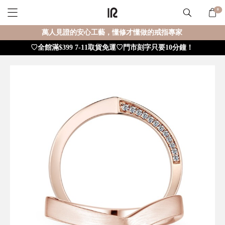
0
萬人見證的安心工藝，懂修才懂做的戒指專家
♡全館滿$399 7-11取貨免運♡門市刻字只要10分鐘！