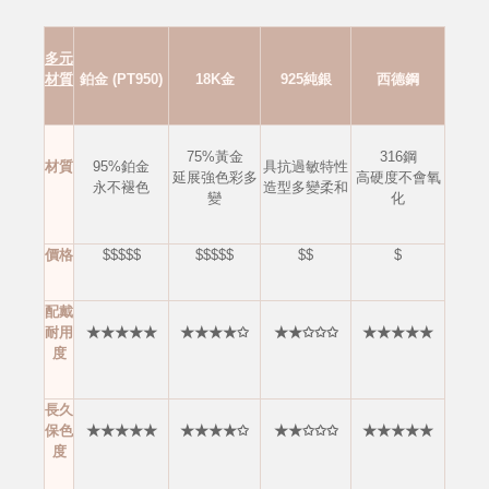
多元
材質
鉑金 (PT950)
18K金
925純銀
西德鋼
75%黃金
316鋼
材質
95%鉑金
具抗過敏特性
延展強色彩多
高硬度不會
氧
永不褪色
造型多變柔和
變
化
價格
$$$$$
$$$$$
$$
$
配戴
耐用
★★★★★
★★★★✩
★★✩✩✩
★★★★★
度
長久
保色
★★★★★
★★★★✩
★★✩✩✩
★★★★★
度