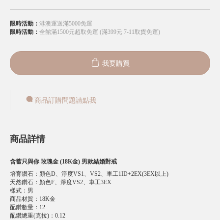
限時活動：
港澳運送滿5000免運
限時活動：
全館滿1500元超取免運 (滿399元 7-11取貨免運)
我要購買
商品訂購問題請點我
商品詳情
含蓄只與你 玫瑰金 (18K金) 男款結婚對戒
培育鑽石
：
顏色D、淨度VS1、VS2、車工1ID+2EX(3EX以上)
天然鑽石
：
顏色F、淨度VS2、車工3EX
樣式
：
男
商品材質
：
18K金
配鑽數量
：
12
配鑽總重(克拉)
：
0.12