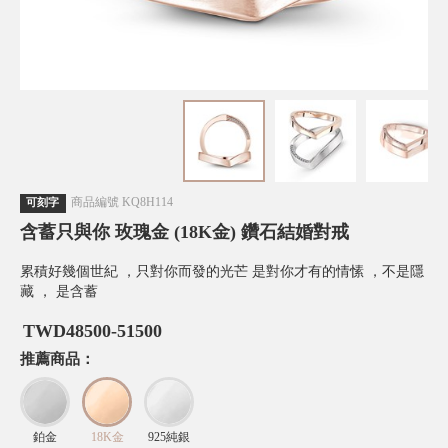
商品編號
KQ8H114
可刻字
含蓄只與你 玫瑰金 (18K金) 鑽石結婚對戒
累積好幾個世紀 ，只對你而發的光芒 是對你才有的情愫 ，不是隱
藏 ， 是含蓄
TWD
48500-51500
推薦商品：
鉑金
18K金
925純銀