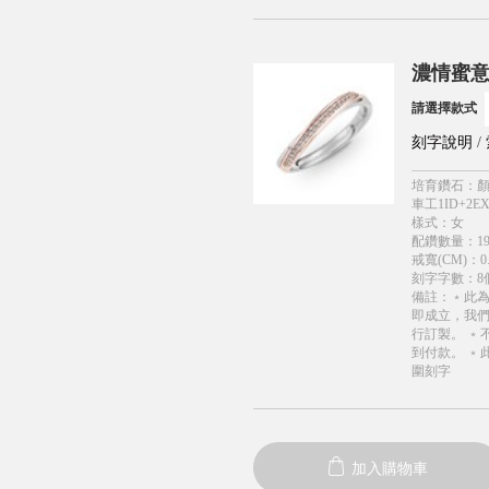
濃情蜜意
請選擇款式
刻字說明
/
培育鑽石
：
顏
車工1ID+2EX
樣式
：
女
配鑽數量
：
1
戒寬(CM)
：
0
刻字字數
：
8
備註
：
﹡此
即成立，我
行訂製。 ﹡
到付款。 ﹡
圍刻字
加入購物車