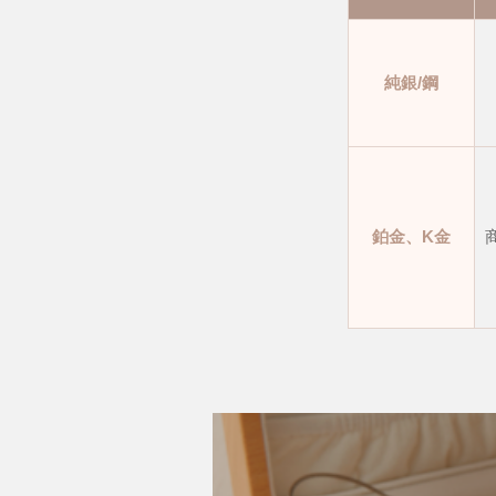
純銀/鋼
鉑金、K金