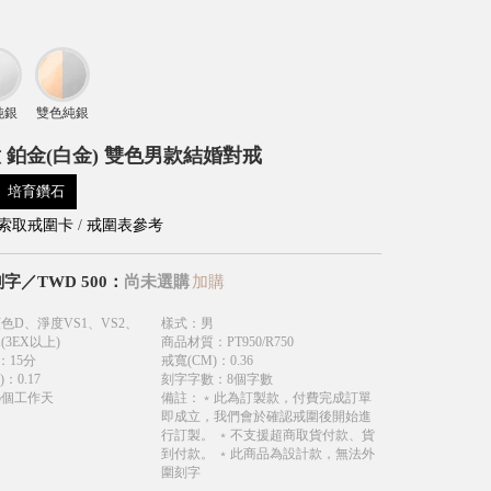
純銀
雙色純銀
 鉑金(白金) 雙色男款結婚對戒
培育鑽石
索取戒圍卡
/
戒圍表參考
刻字
／
TWD
500
：
尚未選購
加購
色D、淨度VS1、VS2、
樣式
：
男
(3EX以上)
商品材質
：
PT950/R750
：
15分
戒寬(CM)
：
0.36
)
：
0.17
刻字字數
：
8個字數
5個工作天
備註
：
﹡此為訂製款，付費完成訂單
即成立，我們會於確認戒圍後開始進
行訂製。 ﹡不支援超商取貨付款、貨
到付款。 ﹡此商品為設計款，無法外
圍刻字