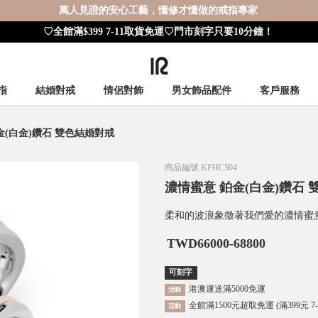
萬人見證的安心工藝，懂修才懂做的戒指專家
♡全館滿$399 7-11取貨免運♡門市刻字只要10分鐘！
指
結婚對戒
情侶對飾
男女飾品配件
客戶服務
金(白金)鑽石 雙色結婚對戒
商品編號
KPHC504
濃情蜜意 鉑金(白金)鑽石
柔和的波浪象徵著我們愛的濃情蜜
TWD
66000-68800
可刻字
港澳運送滿5000免運
活動
全館滿1500元超取免運 (滿399元 7
活動