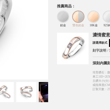
推薦商品：
鉑金
雙色鉑金
18K金
925
濃情蜜意
請選擇款式
刻字說明
/
深刻內圍
培育鑽石
：
顏
車工1ID+2EX
主鑽大小(分)
戒指厚度(CM
訂製天數
：
2