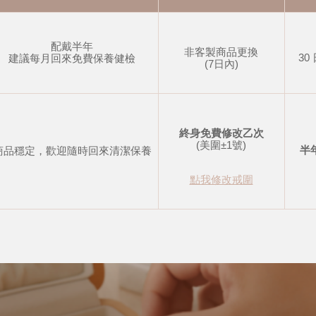
配戴半年
非客製商品更換
30
建議每月回來免費保養健檢
(7日內)
終身免費修改乙次
(美圍±1號)
半
商品穩定，歡迎隨時回來清潔保養
點我修改戒圍