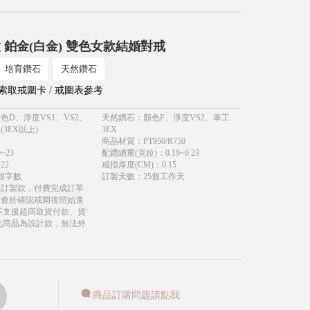
 鉑金(白金) 雙色女款結婚對戒
培育鑽石
天然鑽石
索取戒圍卡
/
戒圍表參考
色D、淨度VS1、VS2、
天然鑽石
：
顏色F、淨度VS2、車工
(3EX以上)
3EX
商品材質
：
PT950/R750
9~23
配鑽總重(克拉)
：
0.19~0.23
.22
戒指厚度(CM)
：
0.15
個字數
訂製天數
：
25個工作天
為訂製款，付費完成訂單
們會於確認戒圍後開始進
不支援超商取貨付款、貨
此商品為設計款，無法外
商品訂購問題請點我