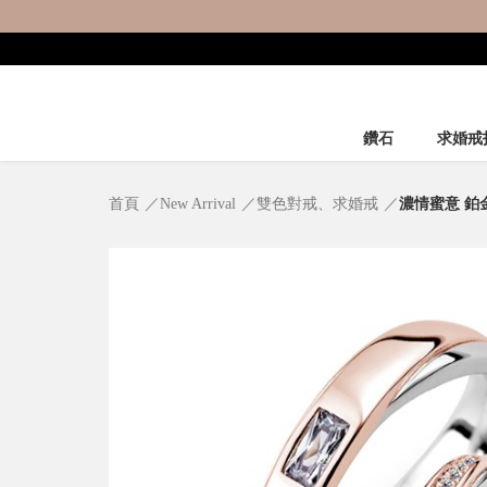
鑽石
求婚戒
首頁
New Arrival
雙色對戒、求婚戒
濃情蜜意 鉑