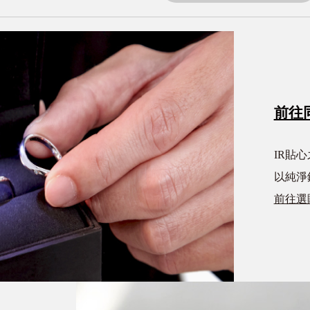
前往
IR貼
以純淨
前往選