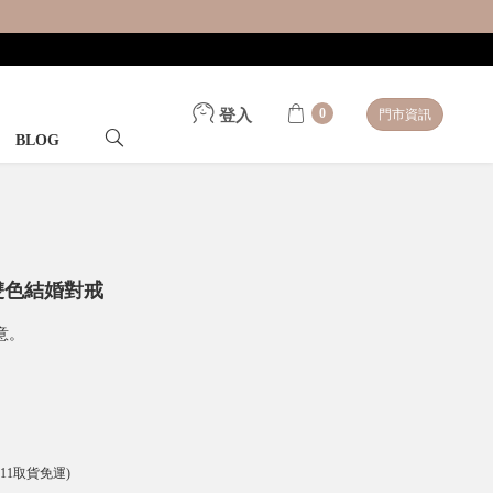
0
登入
門市資訊
BLOG
 雙色結婚對戒
意。
-11取貨免運)