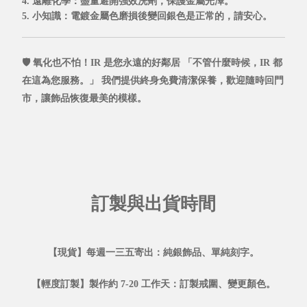
4. 遠離化學
：盡量避開強效洗劑，保護金屬光澤。
5. 小知識
：電鍍金屬色磨損後變回銀色是正常的，請安心。
🛡️ 氧化也不怕！IR 是您永遠的好鄰居
「不管什麼時候，IR 都
在這為您服務。」
我們提供
終身免費清潔保養，
歡迎隨時回門
市，讓飾品恢復最美的模樣。
訂製與出貨時間
【現貨】每週一三五寄出：純銀飾品、單純刻字。
【輕度訂製】製作約 7-20 工作天：訂製戒圍、變更顏色。