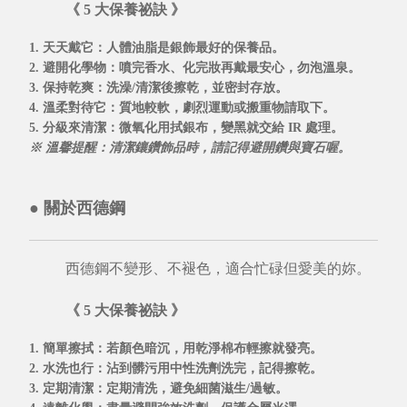
《 5 大保養祕訣 》
1. 天天戴它
：人體油脂是銀飾最好的保養品。
2. 避開化學物
：噴完香水、化完妝再戴最安心，勿泡溫泉。
3. 保持乾爽
：洗澡/清潔後擦乾，並密封存放。
4. 溫柔對待它
：質地較軟，劇烈運動或搬重物請取下。
5. 分級來清潔
：微氧化用拭銀布，變黑就交給
IR 處理
。
※ 溫馨提醒：清潔鑲鑽飾品時，請記得避開鑽與寶石喔。
●
關於西德鋼
西德鋼不變形、不褪色，適合忙碌但愛美的妳。
《 5 大保養祕訣 》
1. 簡單擦拭
：若顏色暗沉，用乾淨棉布輕擦就發亮。
2. 水洗也行
：沾到髒污用中性洗劑洗完，記得擦乾。
3. 定期清潔
：定期清洗，避免細菌滋生/過敏。