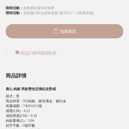
限時活動：
港澳運送滿5000免運
限時活動：
全館滿1500元超取免運 (滿399元 7-11取貨免運)
我要購買
商品訂購問題請點我
商品詳情
窩心 純銀 男款雙色定情紀念對戒
樣式
：
男
商品材質
：
925純銀、鍍玫瑰金、鍍白金
美圍戒圍
：
7/8/9/10/11號
戒寬(CM)
：
0.22
戒指厚度(CM)
：
0.18
純銀重量(G)
：
3.04
刻字字數
：
6個字數