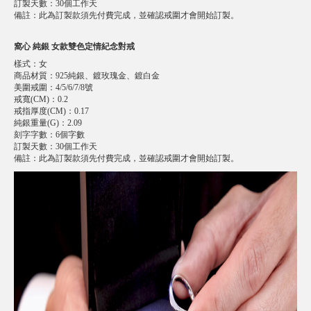
訂製天數
：
30個工作天
備註
：
此為訂製款須先付費完成，並確認戒圍才會開始訂製。
窩心 純銀 女款雙色定情紀念對戒
樣式
：
女
商品材質
：
925純銀、鍍玫瑰金、鍍白金
美圍戒圍
：
4/5/6/7/8號
戒寬(CM)
：
0.2
戒指厚度(CM)
：
0.17
純銀重量(G)
：
2.09
刻字字數
：
6個字數
訂製天數
：
30個工作天
備註
：
此為訂製款須先付費完成，並確認戒圍才會開始訂製。