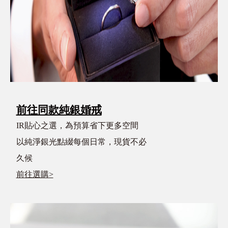
前往同款純銀婚戒
IR貼心之選，為預算省下更多空間
以純淨銀光點綴每個日常，現貨不必
久候
前往選購>