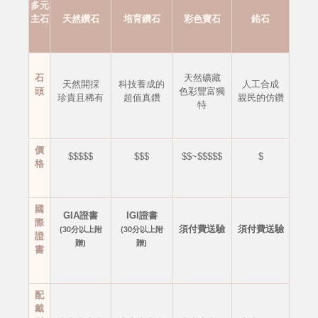
多元
主石
天然鑽石
培育鑽石
彩色寶石
鋯石
石
天然礦藏
天然開採
科技養成的
人工合成
頭
色彩豐富獨
珍貴且稀有
超值真鑽
親民的仿鑽
特
價
$$$$$
$$$
$$~$$$$$
$
格
國
GIA證書
IGI證書
際
須付費送驗
須付費送驗
(30分以上附
(30分以上附
證
贈)
贈)
書
配
戴