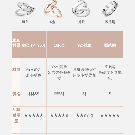
多元
材質
鉑金 (PT950)
18K金
925純銀
西德鋼
75%黃金
316鋼
材質
95%鉑金
具抗過敏特性
延展強色彩多
高硬度不會
氧
永不褪色
造型多變柔和
變
化
價格
$$$$$
$$$$$
$$
$
配戴
耐用
★★★★★
★★★★✩
★★✩✩✩
★★★★★
度