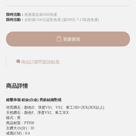
限時活動：
港澳運送滿5000免運
限時活動：
全館滿1500元超取免運 (滿399元 7-11取貨免運)
我要購買
商品訂購問題請點我
商品詳情
維繫幸福 鉑金(白金) 男款結婚對戒
培育鑽石
：
顏色D、淨度VS1、VS2、車工1ID+2EX(3EX以上)
天然鑽石
：
顏色F、淨度VS2、車工3EX
樣式
：
男
商品材質
：
PT950
主鑽大小(分)
：
10
戒寬(CM)
：
0.4