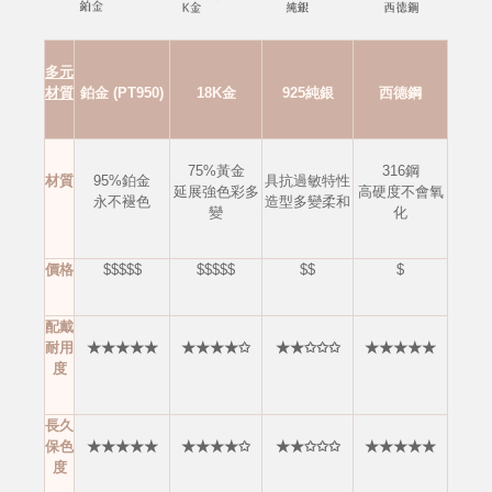
多元
材質
鉑金 (PT950)
18K金
925純銀
西德鋼
75%黃金
316鋼
材質
95%鉑金
具抗過敏特性
延展強色彩多
高硬度不會
氧
永不褪色
造型多變柔和
變
化
價格
$$$$$
$$$$$
$$
$
配戴
耐用
★★★★★
★★★★✩
★★✩✩✩
★★★★★
度
長久
保色
★★★★★
★★★★✩
★★✩✩✩
★★★★★
度