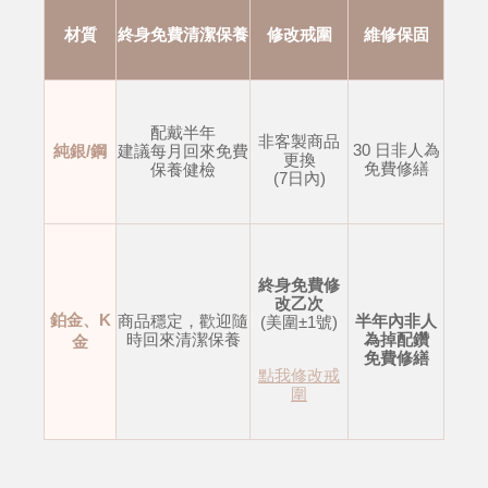
材質
終身免費清潔保養
修改戒圍
維修保固
配戴半年
非客製商品
30 日非人為
純銀/鋼
建議每月回來免費
更換
免費修繕
保養健檢
(7日內)
終身免費修
改乙次
鉑金、K
商品穩定，歡迎隨
半年內非人
(美圍±1號)
時回來清潔保養
為掉配鑽
金
免費修繕
點我修改戒
圍