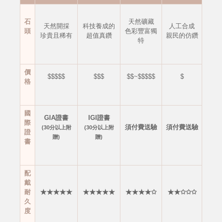
石
天然礦藏
天然開採
科技養成的
人工合成
頭
色彩豐富獨
珍貴且稀有
超值真鑽
親民的仿鑽
特
價
$$$$$
$$$
$$~$$$$$
$
格
國
GIA證書
IGI證書
際
須付費送驗
須付費送驗
(30分以上附
(30分以上附
證
贈)
贈)
書
配
戴
耐
★★★★★
★★★★★
★★★★✩
★★✩✩✩
久
度