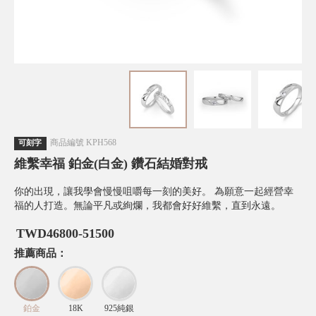
商品編號
KPH568
可刻字
維繫幸福 鉑金(白金) 鑽石結婚對戒
你的出現，讓我學會慢慢咀嚼每一刻的美好。 為願意一起經營幸
福的人打造。無論平凡或絢爛，我都會好好維繫，直到永遠。
TWD
46800-51500
推薦商品：
鉑金
18K
925純銀