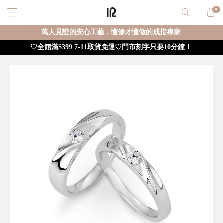
0
萬人見證的安心工藝，懂修才懂做的戒指專家
♡全館滿$399 7-11取貨免運♡門市刻字只要10分鐘！