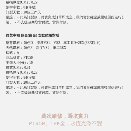
戒指厚度(CM)
：
0.29
刻字字數
：
8個字數
訂製天數
：
20個工作天
備註
：
﹡此為訂製款，付費完成訂單即成立，我們會於確認戒圍後開始進行訂
製。 ﹡不支援超商取貨付款、貨到付款。
維繫幸福 鉑金(白金) 女款結婚對戒
培育鑽石
：
顏色D、淨度VS1、VS2、車工1ID+2EX(3EX以上)
天然鑽石
：
顏色F、淨度VS2、車工3EX
樣式
：
女
商品材質
：
PT950
主鑽大小(分)
：
10
戒寬(CM)
：
0.31
戒指厚度(CM)
：
0.28
刻字字數
：
8個字數
訂製天數
：
20個工作天
備註
：
﹡此為訂製款，付費完成訂單即成立，我們會於確認戒圍後開始進行訂
製。 ﹡不支援超商取貨付款、貨到付款。
萬次維修，避坑實力
PT950、18K金，永恆光澤不變