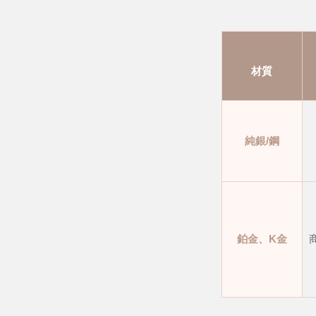
材質
純銀/鋼
鉑金、K金