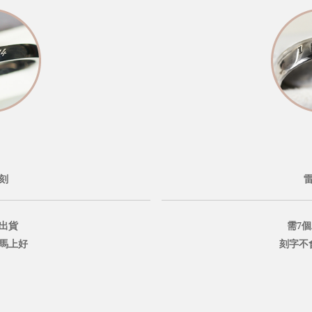
刻
出貨
需7
鐘馬上好
刻字不