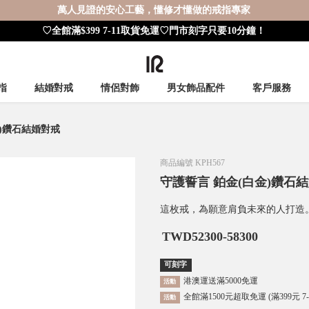
萬人見證的安心工藝，懂修才懂做的戒指專家
♡全館滿$399 7-11取貨免運♡門市刻字只要10分鐘！
指
結婚對戒
情侶對飾
男女飾品配件
客戶服務
金)鑽石結婚對戒
商品編號
KPH567
守護誓言 鉑金(白金)鑽石
這枚戒，為願意肩負未來的人打造
TWD
52300-58300
可刻字
港澳運送滿5000免運
活動
全館滿1500元超取免運 (滿399元 7
活動