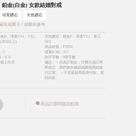
 鉑金(白金) 女款結婚對戒
培育鑽石
天然鑽石
索取戒圍卡
/
戒圍表參考
色D、淨度VS1、VS2、
天然鑽石
：
顏色F、淨度VS2、車工
(3EX以上)
3EX
商品材質
：
PT950
：
3
戒寬(CM)
：
0.3
)
：
0.31
刻字字數
：
8個字數
0個工作天
備註
：
﹡此為訂製款，付費完成訂單
即成立，我們會於確認戒圍後開始進
行訂製。 ﹡不支援超商取貨付款、貨
到付款。
商品訂購問題請點我