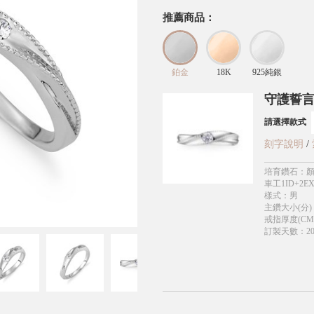
推薦商品：
鉑金
18K
925純銀
守護誓言
請選擇款式
刻字說明
/
培育鑽石
：
顏
車工1ID+2EX
樣式
：
男
主鑽大小(分)
戒指厚度(CM
訂製天數
：
2