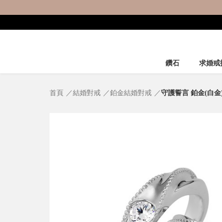
鑽石
求婚戒
首頁
結婚對戒
鉑金結婚對戒
守護誓言 鉑金(白