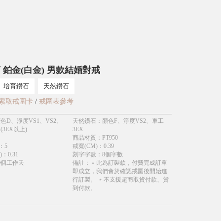
 鉑金(白金) 男款結婚對戒
培育鑽石
天然鑽石
索取戒圍卡
/
戒圍表參考
色D、淨度VS1、VS2、
天然鑽石
：
顏色F、淨度VS2、車工
(3EX以上)
3EX
商品材質
：
PT950
：
5
戒寬(CM)
：
0.39
)
：
0.31
刻字字數
：
8個字數
0個工作天
備註
：
﹡此為訂製款，付費完成訂單
即成立，我們會於確認戒圍後開始進
行訂製。 ﹡不支援超商取貨付款、貨
到付款。