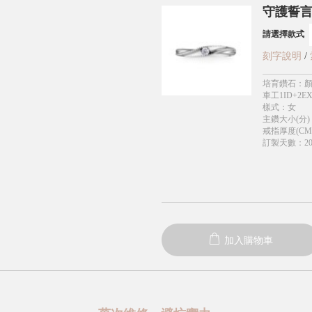
守護誓言
請選擇款式
刻字說明
/
培育鑽石
：
顏
車工1ID+2EX
樣式
：
女
主鑽大小(分)
戒指厚度(CM
訂製天數
：
2
加入購物車