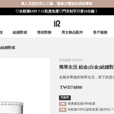
萬人見證的安心工藝，懂修才懂做的戒指專家
♡全館滿$399 7-11取貨免運♡門市刻字只要10分鐘！
指
結婚對戒
情侶對飾
男女飾品配件
客戶服務
)結婚對戒
商品編號
KPH547
簡單生活 鉑金(白金)結婚
去蕪存菁後的簡單生活，留下的是
TWD
74800
可刻字
港澳運送滿5000免運
活動
全館滿1500元超取免運 (滿399元 7
活動