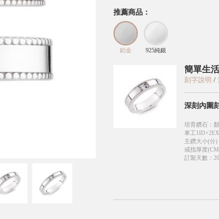
推薦商品：
鉑金
925純銀
簡單生活
刻字說明
/
深刻內圍
培育鑽石
：
顏
車工1ID+2EX
主鑽大小(分)
戒指厚度(CM
訂製天數
：
2