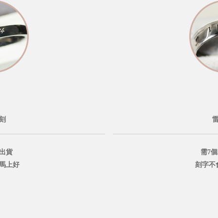
刻
出貨
需7
鐘馬上好
刻字不