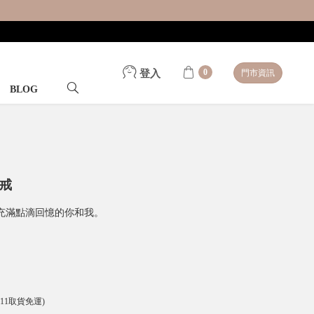
0
登入
門市資訊
BLOG
對戒
充滿點滴回憶的你和我。
-11取貨免運)