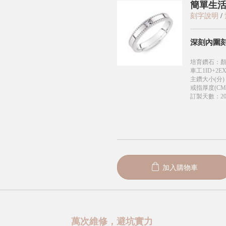
簡單生活
刻字說明
/
深刻內圍
培育鑽石
：
顏
車工1ID+2EX
主鑽大小(分)
戒指厚度(CM
訂製天數
：
2
加入購物車
萬次維修，避坑實力