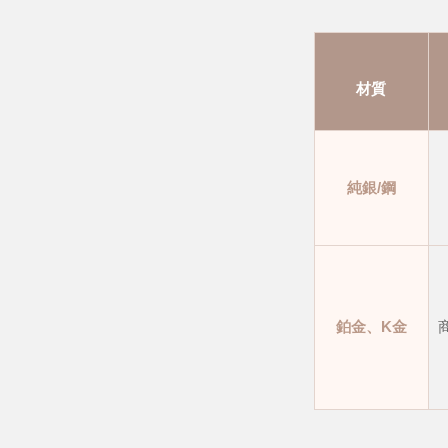
材質
純銀/鋼
鉑金、K金