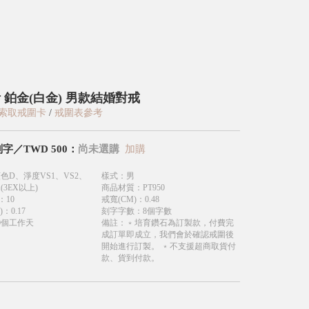
 鉑金(白金) 男款結婚對戒
索取戒圍卡
/
戒圍表參考
刻字
／
TWD
500
：
尚未選購
加購
色D、淨度VS1、VS2、
樣式
：
男
(3EX以上)
商品材質
：
PT950
：
10
戒寬(CM)
：
0.48
)
：
0.17
刻字字數
：
8個字數
0個工作天
備註
：
﹡培育鑽石為訂製款，付費完
成訂單即成立，我們會於確認戒圍後
開始進行訂製。 ﹡不支援超商取貨付
款、貨到付款。