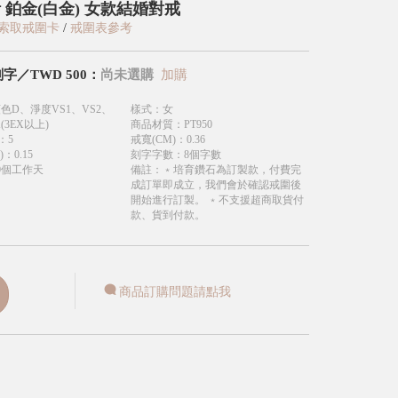
 鉑金(白金) 女款結婚對戒
索取戒圍卡
/
戒圍表參考
刻字
／
TWD
500
：
尚未選購
加購
色D、淨度VS1、VS2、
樣式
：
女
(3EX以上)
商品材質
：
PT950
：
5
戒寬(CM)
：
0.36
)
：
0.15
刻字字數
：
8個字數
0個工作天
備註
：
﹡培育鑽石為訂製款，付費完
成訂單即成立，我們會於確認戒圍後
開始進行訂製。 ﹡不支援超商取貨付
款、貨到付款。
商品訂購問題請點我