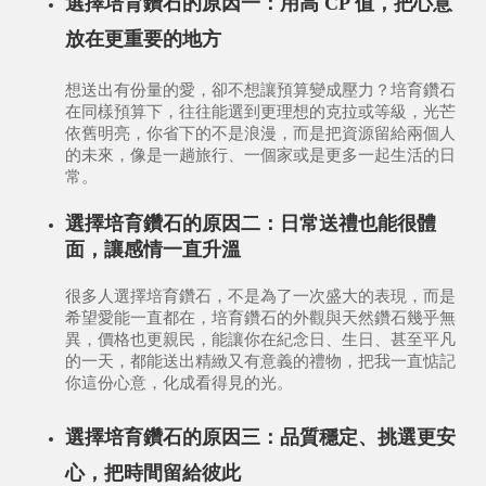
選擇培育鑽石的原因一：用高 CP 值，把心意
放在更重要的地方
想送出有份量的愛，卻不想讓預算變成壓力？培育鑽石
在同樣預算下，往往能選到更理想的克拉或等級，光芒
依舊明亮，你省下的不是浪漫，而是把資源留給兩個人
的未來，像是一趟旅行、一個家或是更多一起生活的日
常。
選擇培育鑽石的原因二：日常送禮也能很體
面，讓感情一直升溫
很多人選擇培育鑽石，不是為了一次盛大的表現，而是
希望愛能一直都在，培育鑽石的外觀與天然鑽石幾乎無
異，價格也更親民，能讓你在紀念日、生日、甚至平凡
的一天，都能送出精緻又有意義的禮物，把我一直惦記
你這份心意，化成看得見的光。
選擇培育鑽石的原因三：品質穩定、挑選更安
心，把時間留給彼此