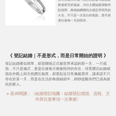
劃過夜空的弧線，30分主鑽如願望般停
駐指間，兩側細鑽襯托出穩定而明亮的
火光，不只是一次告白的焦點，更代表
著往後每一天的陪伴。
《
登記結婚
｜
不是形式，而是日常開始的證明
》
登記結婚看似簡單，卻是關係正式被世界承認的那一天，一只戒
指，不只是儀式，更是往後每天都會陪伴的存在，培育鑽石結婚戒
指在外觀上與天然鑽石無異，卻更貼近日常佩戴需求，讓承諾不只
存在於某一天，而是在生活的每個細節中，靜靜提醒你們已成為彼
此的家人。
►延伸閱讀：〈
結婚登記地圖：結婚登記戒指、流程、文
件與注意事項一次掌握
〉