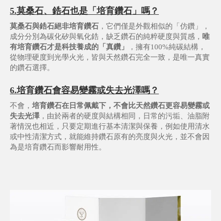
5.莫桑石、鋯石也是「培育鑽石」嗎？
莫桑石與鋯石絕非培育鑽石
，它們僅是外觀相似的「仿鑽」，
成分分別為碳化矽與氧化鋯，缺乏鑽石的純粹硬度與質感，
唯
有培育鑽石才是科技養成的「真鑽」
，擁有100%純碳結構，
從物理硬度到光學火光，皆與天然鑽石完全一致，是唯一真實
的鑽石選擇。
6.培育鑽石會容易變霧或失去光澤嗎？
不會，
培育鑽石在日常佩戴下，不會比天然鑽石更容易變霧或
失去光澤
，由於兩者的硬度與結構相同，日常的污垢、油脂附
著情況也相近，只要定期進行基本清潔與保養，例如使用清水
或中性清潔方式，就能維持鑽石原有的亮度與火光，並不會因
為是培育鑽石而影響耐用性。