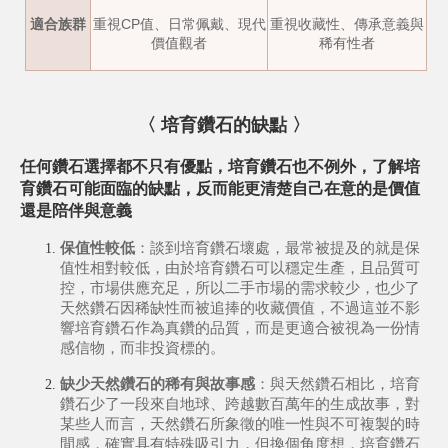
適合族群
重視CP值、日常佩戴、現代
重視收藏性、傳承意義與
價值觀者
稀有性者
〈 培育鑽石的缺點
〉
任何鑽石選擇都不只有優點，培育鑽石也不例外，了解培
育鑽石可能面臨的缺點，反而能更清楚自己在意的是價值
還是陪伴與意義
保值性較低
：
談到培育鑽石壞處，最常被提及的就是保
值性相對較低，由於培育鑽石可以穩定生產，且品質可
控，市場供應充足，所以二手市場的需求較少，也少了
天然鑽石因稀缺性而被追捧的收藏價值，不過這並不影
響培育鑽石作為真鑽的品質，而是更適合被視為一份情
感信物，而非投資標的。
缺少天然鑽石的稀有與故事感
：
與天然鑽石相比，培育
鑽石少了一段來自地球、跨越數百萬年的生成故事，對
某些人而言，天然鑽石所象徵的唯一性與不可複製的時
間感，確實具有特殊吸引力，但換個角度想，培育鑽石