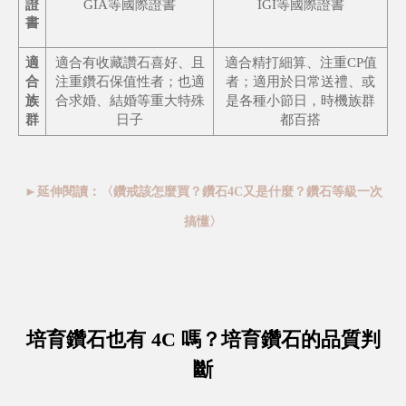
證
GIA等國際證書
IGI等國際證書
書
適
適合有收藏讚石喜好、且
適合精打細算、注重CP值
合
注重鑽石保值性者；也適
者；適用於日常送禮、或
族
合求婚、結婚等重大特殊
是各種小節日，時機族群
群
日子
都百搭
►延伸閱讀：〈鑽戒該怎麼買？鑽石4C又是什麼？鑽石等級一次
搞懂〉
培育鑽石也有 4C 嗎？培育鑽石的品質判
斷