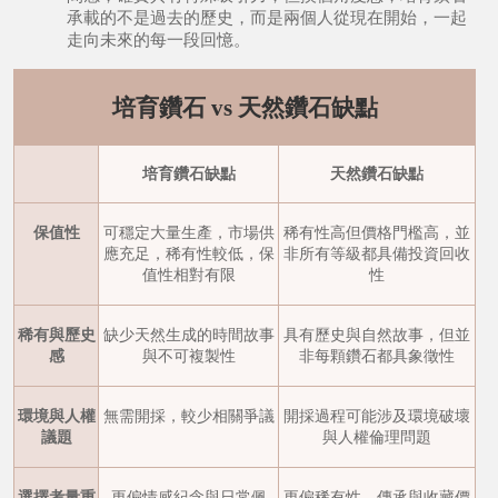
承載的不是過去的歷史，而是兩個人從現在開始，一起
走向未來的每一段回憶。
培育鑽石 vs 天然鑽石缺點
培育鑽石缺點
天然鑽石缺點
保值性
可穩定大量生產，市場供
稀有性高但價格門檻高，並
應充足，稀有性較低，保
非所有等級都具備投資回收
值性相對有限
性
稀有與歷史
缺少天然生成的時間故事
具有歷史與自然故事，但並
感
與不可複製性
非每顆鑽石都具象徵性
環境與人權
無需開採，較少相關爭議
開採過程可能涉及環境破壞
議題
與人權倫理問題
選擇考量重
更偏情感紀念與日常佩
更偏稀有性、傳承與收藏價