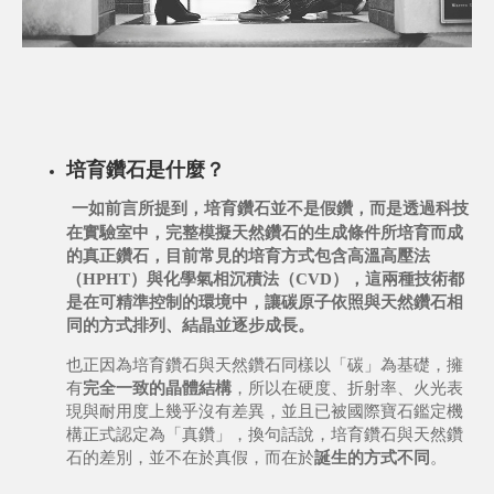
培育鑽石是什麼？
一如前言所提到，培育鑽石並不是假鑽，而是透過科技
在實驗室中，
完整模擬天然鑽石的生成條件
所培育而成
的真正鑽石，目前常見的培育方式包含
高溫高壓法
（HPHT）與化學氣相沉積法（CVD）
，這兩種技術都
是在可精準控制的環境中，讓碳原子依照與天然鑽石相
同的方式排列、結晶並逐步成長。
也正因為培育鑽石與天然鑽石同樣以「碳」為基礎，擁
有
完全一致的晶體結構
，所以在硬度、折射率、火光表
現與耐用度上幾乎沒有差異，並且已被國際寶石鑑定機
構正式認定為「真鑽」，換句話說，培育鑽石與天然鑽
石的差別，並不在於真假，而在於
誕生的方式不同
。