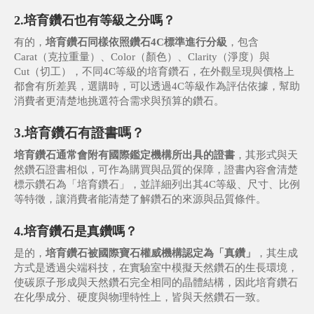
2.培育鑽石也有等級之分嗎？
有的，
培育鑽石同樣依照鑽石4C標準進行分級
，包含
Carat（克拉重量）、Color（顏色）、Clarity（淨度）與
Cut（切工），不同4C等級的培育鑽石，在外觀呈現與價格上
都會有所差異，選購時，可以透過4C等級作為評估依據，幫助
消費者更清楚地挑選符合需求與預算的鑽石。
3.培育鑽石有證書嗎？
培育鑽石通常會附有國際鑑定機構所出具的證書
，其形式與天
然鑽石證書相似，可作為購買與品質的保障，證書內容會清楚
標示鑽石為「培育鑽石」，並詳細列出其4C等級、尺寸、比例
等特徵，讓消費者能清楚了解鑽石的來源與品質條件。
4.
培育鑽石是真鑽嗎？
是的，
培育鑽石被國際寶石權威機構認定為「真鑽」
，其生成
方式是透過尖端科技，在實驗室中模擬天然鑽石的生長環境，
使碳原子形成與天然鑽石完全相同的晶體結構，因此培育鑽石
在化學成分、硬度與物理特性上，皆與天然鑽石一致。