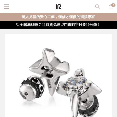
0
萬人見證的安心工藝，懂修才懂做的戒指專家
♡全館滿$399 7-11取貨免運♡門市刻字只要10分鐘！