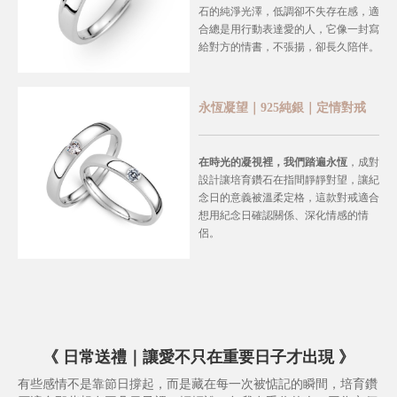
石的純淨光澤，低調卻不失存在感，適
合總是用行動表達愛的人，它像一封寫
給對方的情書，不張揚，卻長久陪伴。
永恆凝望｜925純銀｜定情對戒
在時光的凝視裡，我們踏遍永恆
，
成對
設計讓培育鑽石在指間靜靜對望，讓紀
念日的意義被溫柔定格，這款對戒適合
想用紀念日確認關係、深化情感的情
侶。
《
日常送禮｜讓愛不只在重要日子才出現
》
有些感情不是靠節日撐起，而是藏在每一次被惦記的瞬間，培育鑽