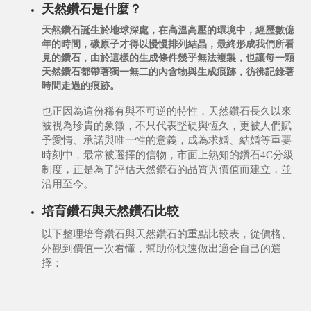
天然鑽石是什麼？
天然鑽石誕生於地球深處，在高溫高壓的環境中，經歷數億
年的時間，碳原子才得以慢慢排列結晶，最終形成我們所看
見的鑽石，由於這樣的生成條件幾乎無法複製，也讓每一顆
天然鑽石都帶著獨一無二的內含物與生成痕跡，彷彿記錄著
時間走過的痕跡。
也正因為這份
稀有與不可逆的特性
，天然鑽石長久以來
被視為珍貴的象徵，不只代表堅硬與恆久，更被人們賦
予愛情、承諾與唯一性的意義，成為求婚、結婚等重要
時刻中，最常被選擇的信物，市面上熟知的鑽石4C分級
制度，正是為了評估天然鑽石的品質與價值而建立，並
沿用至今。
培育鑽石與天然鑽石比較
以下整理
培育鑽石與天然鑽石的重點比較表
，從價格、
外觀到價值一次看懂，幫助你快速做出適合自己的選
擇：