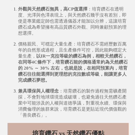
外觀與天然鑽石無異，高CP值選擇
：
培育鑽石在透明
度、光澤與色澤表現上，與天然鑽石幾乎沒有差別，即
使是專業鑑定師也需透過儀器才能加以分辨，這讓培育
鑽石成為希望擁有高品質鑽石外觀、同時兼顧預算的理
想選擇。
價格親民、可穩定大量生產：
培育鑽石不需經歷數百萬
年的自然形成過程，且生產條件可控，因此能夠穩定大
量生產，
以IR一克拉等級的鑽石
為例
，相較天然鑽石，
在
同等4C條件下，
培育鑽石能
的價格通常約為天然鑽石
的 20% ～ 30% 左右
，也就是說，在相同預算內，培育
鑽石往往能選擇到更理想的克拉數或等級，能讓更多人
完成鑽石夢想。
兼具環保與人權理念
：
培育鑽石的製作過程無需礦產開
採，不會對地球環境造成破壞，也避免過往天然鑽石產
業中可能涉及的人權與道德爭議，對重視永續、環保與
消費倫理的族群來說，培育鑽石是更貼近現代價值觀的
「善良鑽石」。
培育鑽石 vs 天然鑽石優點