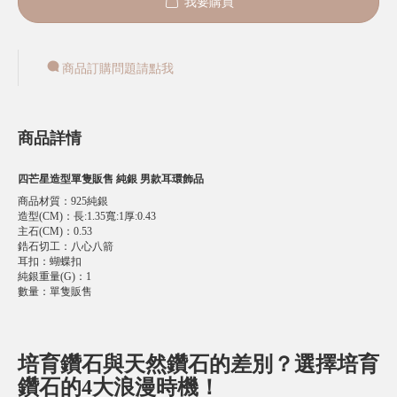
我要購買
商品訂購問題請點我
商品詳情
四芒星造型單隻販售 純銀 男款耳環飾品
商品材質
：
925純銀
造型(CM)
：
長:1.35寬:1厚:0.43
主石(CM)
：
0.53
鋯石切工
：
八心八箭
耳扣
：
蝴蝶扣
純銀重量(G)
：
1
數量
：
單隻販售
培育鑽石與天然鑽石的差別？選擇培育
鑽石的4大浪漫時機！