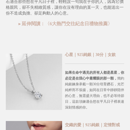
石適合那些想在平凡日子裡，輕輕說一句我在乎你的人，因為它價
格親民，卻不失精緻質感，讓你在沒有理由的某一天，也能送出一
份不造成負擔、卻足夠動人的心意。
延伸閱讀：〈
6大熱門交往紀念日禮物推薦
〉
►
心星｜925純銀｜30分
｜女款
如果生命中遇見的所有人都是星星，你
必定是在我心中最耀眼的那一顆，
簡約
純銀鍊身承載一顆30分培育鑽石，光芒
純粹而不張揚，如同在日常中靜靜陪伴
的心意，無需盛大理由，也不必等待節
日，這款項鍊適合想在平凡日子裡表達
深刻情感的你。
交織的愛｜925純銀｜定情對戒