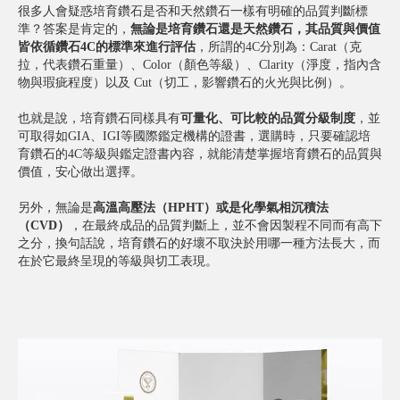
很多人會疑惑培育鑽石是否和天然鑽石一樣有明確的品質判斷標
準？答案是肯定的，
無論是培育鑽石還是天然鑽石，其品質與價值
皆依循鑽石4C的標準來進行評估
，所謂的4C分別為：Carat（克
拉，代表鑽石重量）、Color（顏色等級）、Clarity（淨度，指內含
物與瑕疵程度）以及 Cut（切工，影響鑽石的火光與比例）。
也就是說，培育鑽石同樣具有
可量化、可比較的品質分級制度
，並
可取得如GIA、IGI等國際鑑定機構的證書，選購時，只要確認培
育鑽石的4C等級與鑑定證書內容，就能清楚掌握培育鑽石的品質與
價值，安心做出選擇。
另外，無論是
高溫高壓法（HPHT）或是化學氣相沉積法
（CVD）
，在最終成品的品質判斷上，並不會因製程不同而有高下
之分，換句話說，培育鑽石的好壞不取決於用哪一種方法長大，而
在於它最終呈現的等級與切工表現。