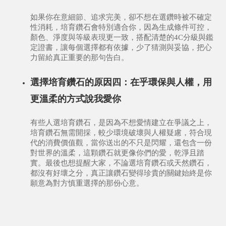
如果你在意細節、追求完美，卻不想在選鑽時被不確定
性消耗，培育鑽石會特別適合你，因為生成條件可控，
顏色、淨度與等級表現更一致，搭配清楚的4C分級與鑑
定證書，讓每個選擇都有依據，少了猜測與妥協，把心
力留給真正重要的那句告白。
選擇培育鑽石的原因四：在乎環保與人權，用
更溫柔的方式說我愛你
有些人選培育鑽石，是因為不想愛情建立在爭議之上，
培育鑽石無需開採，較少環境破壞與人權疑慮，符合現
代的消費價值觀，當你送出的不只是閃耀，還包含一份
對世界的溫柔，這顆鑽石就更像你們的愛，乾淨且踏
實。
最後也想提醒大家，不論選
培育鑽石
或
天然鑽石
，
都沒有好壞之分，真正讓鑽石變得珍貴的關鍵始終是你
願意為對方慎重選擇的那份心意。