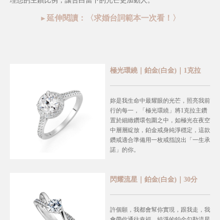
理想的主鑽比例，讓告白當下的光芒更加動人。
延伸閱讀：〈
求婚台詞範本一次看！
〉
►
極光環繞｜鉑金(白金)｜1克拉
妳是我生命中最耀眼的光芒，照亮我前
行的每一，
「極光環繞」將1克拉主鑽
置於細緻鑽環包圍之中，如極光在夜空
中層層綻放，鉑金戒身純淨穩定，這款
鑽戒適合準備用一枚戒指說出「一生承
諾」的你。
閃耀流星｜鉑金(白金)｜30分
許個願，我都會幫你實現，跟我走，我
會帶你通往幸福，
純淨的鉑金勾勒流星