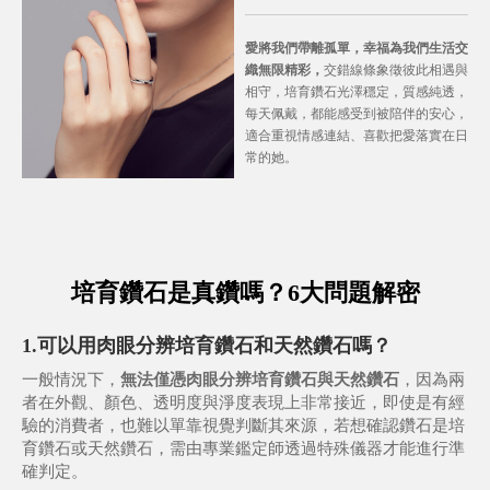
愛將我們帶離孤單，幸福為我們生活交
織無限精彩，
交錯線條象徵彼此相遇與
相守，培育鑽石光澤穩定，質感純透，
每天佩戴，都能感受到被陪伴的安心，
適合重視情感連結、喜歡把愛落實在日
常的她。
培育鑽石是真鑽嗎？
6大問題解密
1.可以用肉眼分辨培育鑽石和天然鑽石嗎？
一般情況下，
無法僅憑肉眼分辨培育鑽石與天然鑽石
，因為兩
者在外觀、顏色、透明度與淨度表現上非常接近，即使是有經
驗的消費者，也難以單靠視覺判斷其來源，若想確認鑽石是培
育鑽石或天然鑽石，需由專業鑑定師透過特殊儀器才能進行準
確判定。