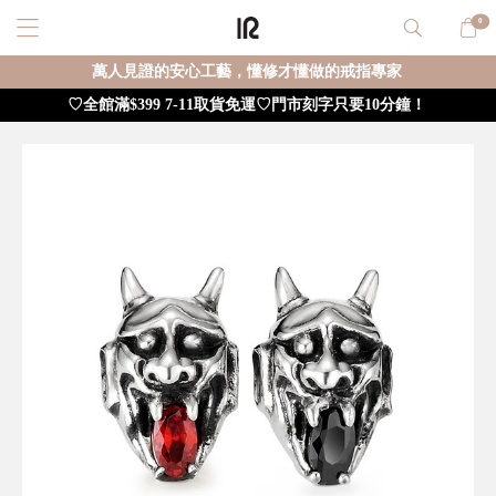
0
萬人見證的安心工藝，懂修才懂做的戒指專家
♡全館滿$399 7-11取貨免運♡門市刻字只要10分鐘！