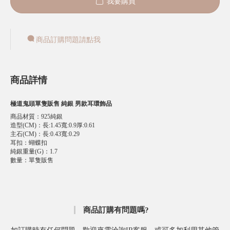
我要購買
商品訂購問題請點我
商品詳情
極道鬼頭單隻販售 純銀 男款耳環飾品
商品材質
：
925純銀
造型(CM)
：
長:1.45寬:0.9厚:0.61
主石(CM)
：
長:0.43寬:0.29
耳扣
：
蝴蝶扣
純銀重量(G)
：
1.7
數量
：
單隻販售
商品訂購有問題嗎?