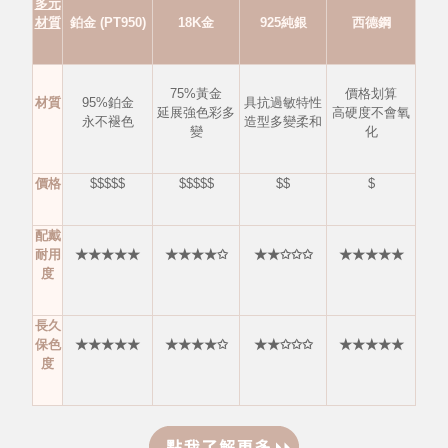
多元
材質
鉑金 (PT950)
18K金
925純銀
西德鋼
75%黃金
價格划算
材質
95%鉑金
具抗過敏特性
延展強色彩多
高硬度不會氧
永不褪色
造型多變柔和
變
化
價格
$$$$$
$$$$$
$$
$
配戴
耐用
★★★★★
★★★★✩
★★✩✩✩
★★★★★
度
長久
保色
★★★★★
★★★★✩
★★✩✩✩
★★★★★
度