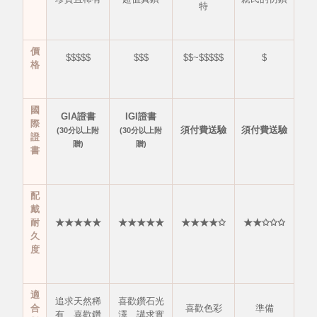
特
價
$$$$$
$$$
$$~$$$$$
$
格
國
GIA證書
IGI證書
際
須付費送驗
須付費送驗
(30分以上附
(30分以上附
證
贈)
贈)
書
配
戴
耐
★★★★★
★★★★★
★★★★✩
★★✩✩✩
久
度
適
追求天然稀
喜歡鑽石光
合
喜歡色彩
準備
有、
喜歡鑽
澤、
講求實