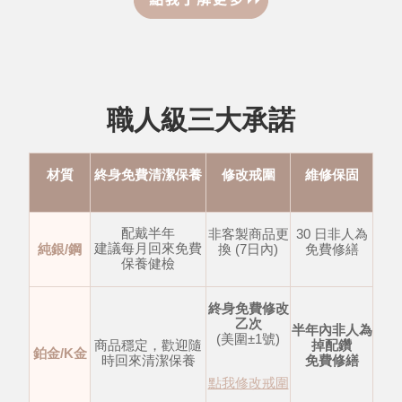
職人級三大承諾
材質
終身免費清潔保養
修改戒圍
維修保固
配戴半年
非客製商品更
30 日非人為
建議每月回來免費
純銀/鋼
換 (7日內)
免費修繕
保養健檢
終身免費修改
乙次
半年內非人為
(美圍±1號)
商品穩定，歡迎隨
掉配鑽
鉑金/K金
時回來清潔保養
免費修繕
點我修改戒圍