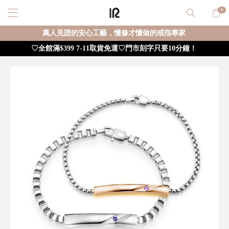
0
萬人見證的安心工藝，懂修才懂做的戒指專家
♡全館滿$399 7-11取貨免運♡門市刻字只要10分鐘！