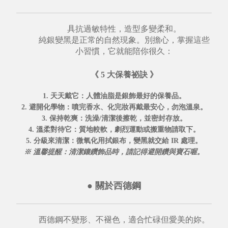
具抗過敏特性，造型多變柔和。
純銀變黑是正常的自然現象。別擔心，掌握這些
小習慣，它就能陪你很久：
《 5 大保養祕訣 》
1. 天天戴它
：人體油脂是銀飾最好的保養品。
2. 避開化學物
：噴完香水、化完妝再戴最安心，勿泡溫泉。
3. 保持乾爽
：洗澡/清潔後擦乾，並密封存放。
4. 溫柔對待它
：質地較軟，劇烈運動或搬重物請取下。
5. 分級來清潔
：微氧化用拭銀布，變黑就交給
IR 處理
。
※ 溫馨提醒：清潔鑲鑽飾品時，請記得避開鑽與寶石喔。
●
關於西德鋼
西德鋼不變形、不褪色，適合忙碌但愛美的妳。