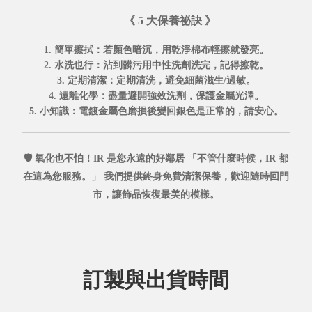
《 5 大保養祕訣 》
1. 簡單擦拭
：若顏色暗沉，用乾淨棉布輕擦就發亮。
2. 水洗也行
：沾到髒污用中性洗劑洗完，記得擦乾。
3. 定期清潔
：定期清洗，避免細菌滋生/過敏。
4. 遠離化學
：盡量避開強效洗劑，保護金屬光澤。
5. 小知識
：電鍍金屬色磨損後變回銀色是正常的，請安心。
🛡️ 氧化也不怕！IR 是您永遠的好鄰居
「不管什麼時候，IR 都
在這為您服務。」
我們提供
終身免費清潔保養，
歡迎隨時回門
市，讓飾品恢復最美的模樣。
訂製與出貨時間