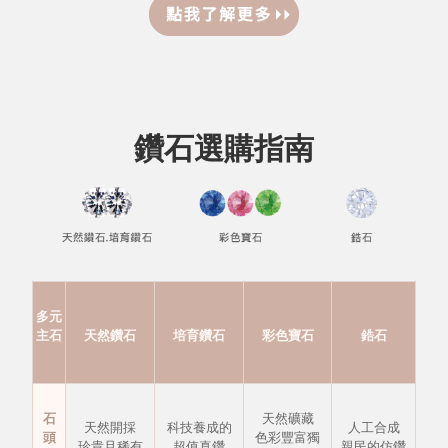
鑽石選購指南
多元
主石
天然鑽石
培育鑽石
彩色寶石
鋯石
石
天然礦藏
天然開採
科技養成的
人工合成
頭
色彩豐富獨
珍貴且稀有
超值真鑽
親民的仿鑽