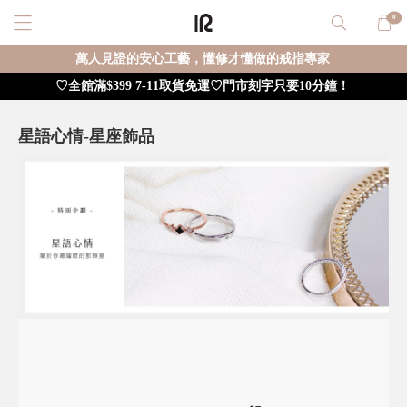
0
萬人見證的安心工藝，懂修才懂做的戒指專家
♡全館滿$399 7-11取貨免運♡門市刻字只要10分鐘！
星語心情-星座飾品