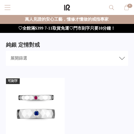
0
萬人見證的安心工藝，懂修才懂做的戒指專家
♡全館滿$399 7-11取貨免運♡門市刻字只要10分鐘！
純銀 定情對戒
展開
篩選
可刻字
重新篩選
確定