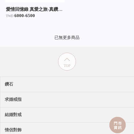
愛情回憶錄 真愛之旅-真鑽寶石 純銀 定情紀念對戒
6000-6500
TWD
已無更多商品
TOP
鑽石
求婚戒指
結婚對戒
情侶對飾