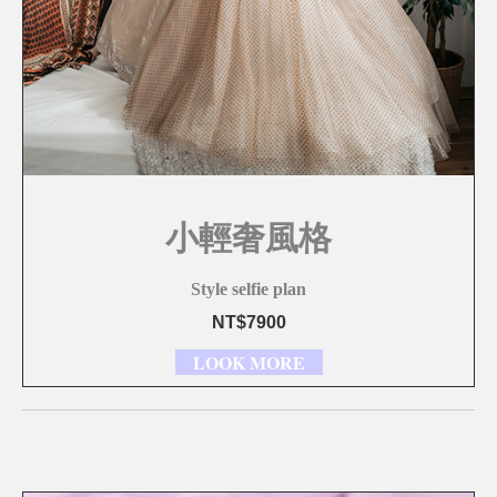
小輕奢風格
Style selfie plan
NT$7900
LOOK MORE