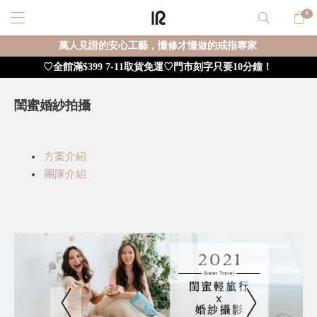
0
萬人見證的安心工藝，懂修才懂做的戒指專家
♡全館滿$399 7-11取貨免運♡門市刻字只要10分鐘！
閨蜜婚紗拍攝
方案介紹
團隊介紹