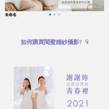
未命名
未
如何購買閨蜜婚紗攝影? ☟