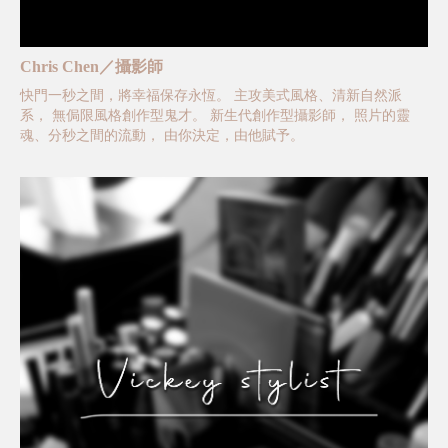
Chris Chen／攝影師
快門一秒之間，將幸福保存永恆。 主攻美式風格、清新自然派
系， 無侷限風格創作型鬼才。 新生代創作型攝影師， 照片的靈
魂、分秒之間的流動， 由你決定，由他賦予。