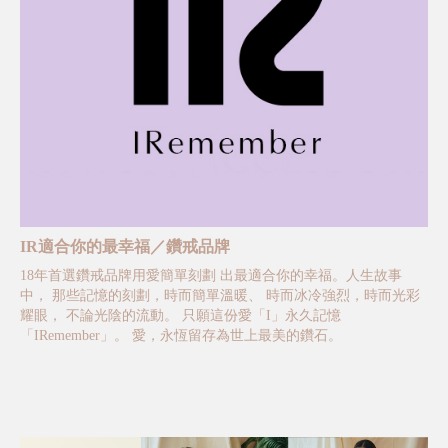
IR適合你的最幸福／鑽戒品牌
18年首選鑽戒品牌用愛簡單刻劃 出最適合你的幸福。人生故事
中， 那些記憶的刻劃，時而簡單溫暖、 時而冰冷強烈，時而光彩
耀眼， 不論光陰的流動。 只願這份愛「I」永久記憶
「IRemember」。 愛，永恆留存為世上最美的鑽石。