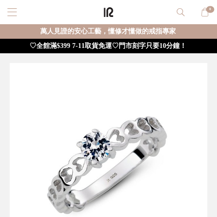
0
萬人見證的安心工藝，懂修才懂做的戒指專家
♡全館滿$399 7-11取貨免運♡門市刻字只要10分鐘！