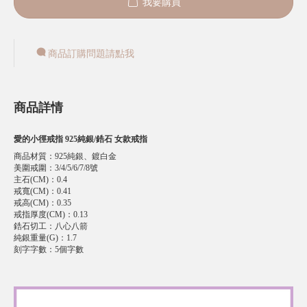
我要購買
商品訂購問題請點我
商品詳情
愛的小徑戒指 925純銀/鋯石 女款戒指
商品材質
：
925純銀、鍍白金
美圍戒圍
：
3/4/5/6/7/8號
主石(CM)
：
0.4
戒寬(CM)
：
0.41
戒高(CM)
：
0.35
戒指厚度(CM)
：
0.13
鋯石切工
：
八心八箭
純銀重量(G)
：
1.7
刻字字數
：
5個字數