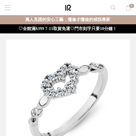
0
萬人見證的安心工藝，懂修才懂做的戒指專家
♡全館滿$399 7-11取貨免運♡門市刻字只要10分鐘！