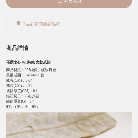
我要購買
商品訂購問題請點我
商品詳情
璀鑽之心 925純銀 女款戒指
商品材質
：
925純銀、鍍玫瑰金
美圍戒圍
：
3/4/5/6/7/8號
戒寬(CM)
：
0.67
戒高(CM)
：
0.21
戒指厚度(CM)
：
0.1
鋯石切工
：
八心八箭
純銀重量(G)
：
1.4
刻字字數
：
不可刻字