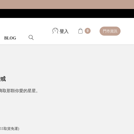
0
登入
門市資訊
BLOG
婚戒
摘取那顆你愛的星星。
-11取貨免運)