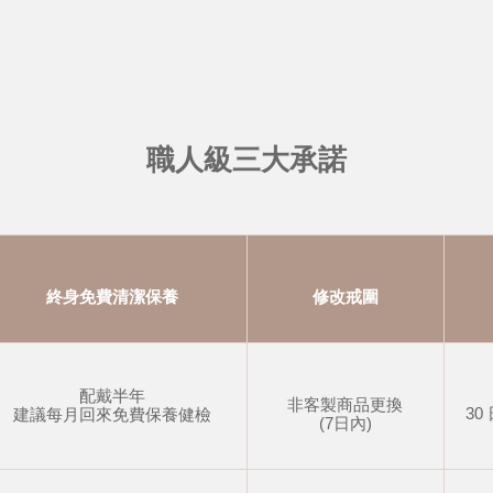
職人級三大承諾
終身免費清潔保養
修改戒圍
配戴半年
非客製商品更換
30
建議每月回來免費保養健檢
(7日內)