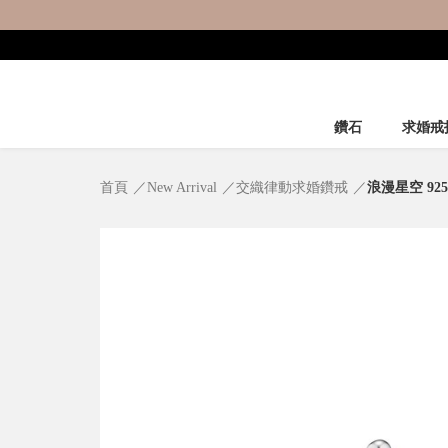
鑽石
求婚戒
首頁
New Arrival
交織律動求婚鑽戒
浪漫星空 92