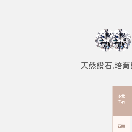
多元
主石
石頭