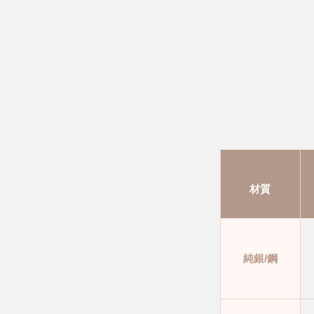
材質
純銀/鋼