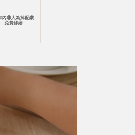
年內非人為掉配鑽
免費修繕