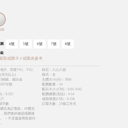
純銀
4號
5號
6號
7號
8號
戒圍
等級
索取戒圍卡
/
戒圍表參考
色D、淨度VS1、VS2、
鋯石
：
八心八箭
(3EX以上)
樣式
：
女
25純銀、鍍白金
主鑽大小(分)
：
50分
5/67/8/號
配鑽數量
：
14
4
配石大小 (CM)
：
0.01~0.02
)
：
0.525
配鑽總重(克拉)
：
0.14
.27
戒指厚度(CM)
：
0.158
個字數
訂製天數
：
25個工作天
育鑽石為訂製款，付費完
立，我們會於確認戒圍後
。 ﹡不支援超商取貨付
款。