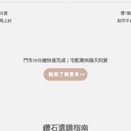
出貨
需7
鐘馬上好
刻字不
門市10分鐘快速完成｜宅配最快隔天到貨
鑽石選購指南