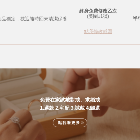
終身免費修改乙次
(美圍±1號)
半
商品穩定，歡迎隨時回來清潔保養
點我修改戒圍
免費在家試戴對戒、求婚戒
1.選款 2.宅配 3.試戴 4.歸還