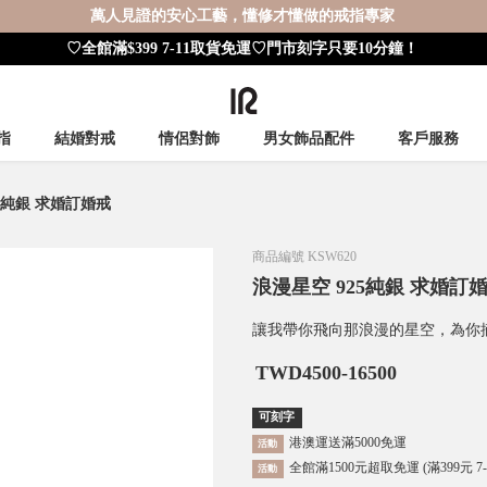
萬人見證的安心工藝，懂修才懂做的戒指專家
♡全館滿$399 7-11取貨免運♡門市刻字只要10分鐘！
指
結婚對戒
情侶對飾
男女飾品配件
客戶服務
5純銀 求婚訂婚戒
商品編號
KSW620
浪漫星空 925純銀 求婚訂
讓我帶你飛向那浪漫的星空，為你
TWD
4500-16500
可刻字
港澳運送滿5000免運
活動
全館滿1500元超取免運 (滿399元 7
活動