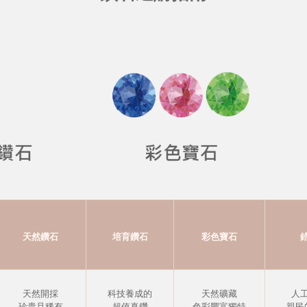
天然鑽石
培育鑽石
彩色寶石
天然開採
科技養成的
天然礦藏
人
珍貴且稀有
超值真鑽
色彩豐富獨特
親民