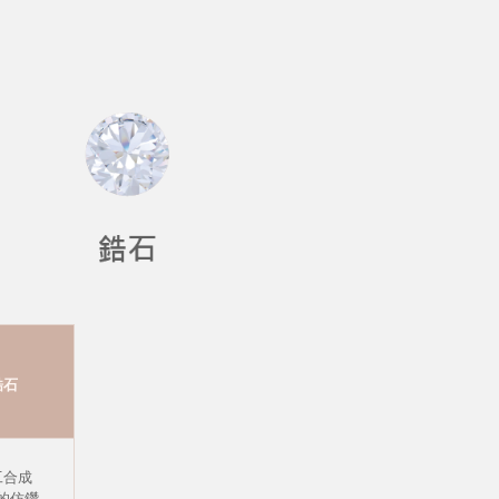
鋯石
工合成
的仿鑽