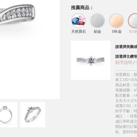
推薦商品：
天然寶石
鉑金
18K金
925
請選擇美圍
請選擇主鑽
刻字說明
/
培育鑽石
：
顏
車工1ID+2EX
商品材質
：
9
美圍戒圍
：
4/
配石數量
：
1
主石大小 (CM
戒寬(CM)
：
0
刻字字數
：
8
備註
：
﹡培
成訂單即成
開始進行訂製
款、貨到付