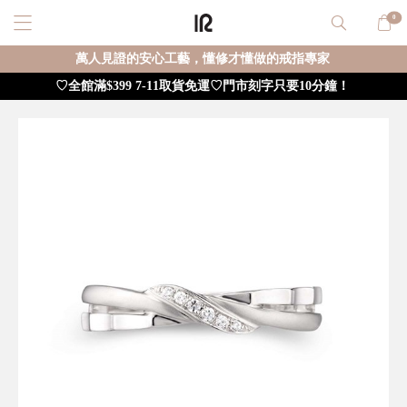
0
萬人見證的安心工藝，懂修才懂做的戒指專家
♡全館滿$399 7-11取貨免運♡門市刻字只要10分鐘！