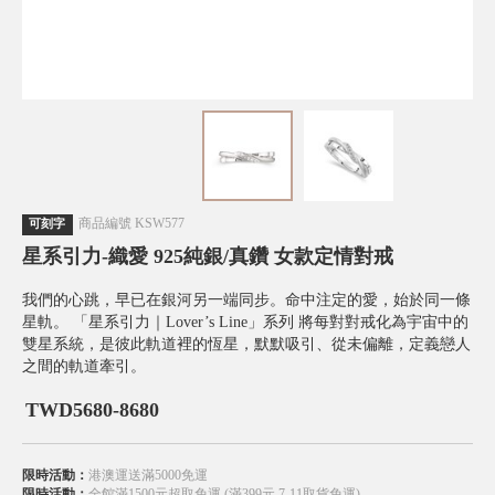
商品編號
KSW577
可刻字
星系引力-織愛 925純銀/真鑽 女款定情對戒
我們的心跳，早已在銀河另一端同步。命中注定的愛，始於同一條
星軌。 「星系引力｜Lover’s Line」系列 將每對對戒化為宇宙中的
雙星系統，是彼此軌道裡的恆星，默默吸引、從未偏離，定義戀人
之間的軌道牽引。
TWD
5680-8680
限時活動：
港澳運送滿5000免運
限時活動：
全館滿1500元超取免運 (滿399元 7-11取貨免運)