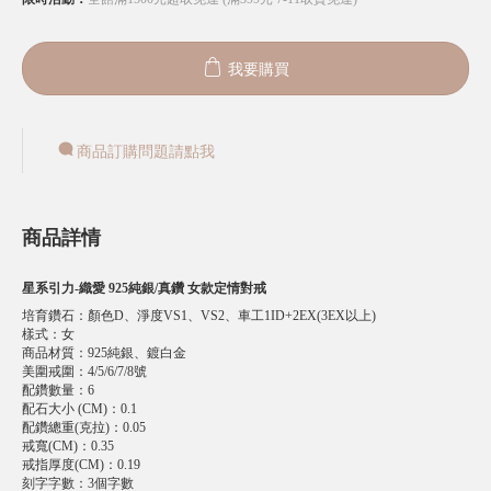
我要購買
商品訂購問題請點我
商品詳情
星系引力-織愛 925純銀/真鑽 女款定情對戒
培育鑽石
：
顏色D、淨度VS1、VS2、車工1ID+2EX(3EX以上)
樣式
：
女
商品材質
：
925純銀、鍍白金
美圍戒圍
：
4/5/6/7/8號
配鑽數量
：
6
配石大小 (CM)
：
0.1
配鑽總重(克拉)
：
0.05
戒寬(CM)
：
0.35
戒指厚度(CM)
：
0.19
刻字字數
：
3個字數